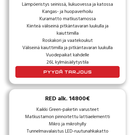
Lämpöeristys seinissä, liukuovessa ja katossa
Kangas- ja huopaverhoilu
Kuramatto matkustamossa
Kiinteä väliseinä pitkäntavaran luukulla ja
kaiuttimilla
Roskakori ja vaatekoukut
Väliseinä kaiuttimilla ja pitkäntavaran luukulla
Vuodepaikat kahdelle
26L kylmäsäilytystila
PYYDÄ TARJOUS
RED alk. 14800€
Kaikki Green-paketin varusteet
Matkustamon pinnoitettu lattiaelementti
Mikro ja mikrohylly
Tunnelmavalaistus LED-ruutunahkakatto