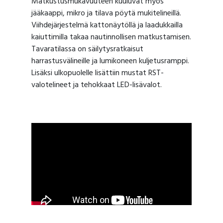
Matkustusmukavuuteen kuuluvat myös
jääkaappi, mikro ja tilava pöytä mukitelineillä.
Viihdejärjestelmä kattonäytöllä ja laadukkailla
kaiuttimilla takaa nautinnollisen matkustamisen.
Tavaratilassa on säilytysratkaisut
harrastusvälineille ja lumikoneen kuljetusramppi.
Lisäksi ulkopuolelle lisättiin mustat RST-
valotelineet ja tehokkaat LED-lisävalot.