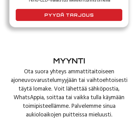
Teho-LED-valaistus liikkeentunnistimella
PYYDÄ TARJOUS
MYYNTI
Ota suora yhteys ammattitaitoiseen
ajoneuvovarustelumyyjään tai vaihtoehtoisesti
täytä lomake. Voit lähettää sähköpostia,
WhatsAppia, soittaa tai vaikka tulla käymään
toimipisteellämme. Palvelemme sinua
aukioloaikojen puitteissa mieluusti.