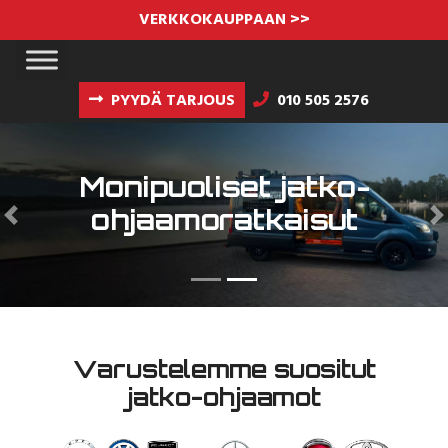
VERKKOKAUPPAAN >>
PYYDÄ TARJOUS
010 505 2576
Monipuoliset jatko-
ohjaamoratkaisut
Previous
N
Varustelemme suositut
jatko-ohjaamot