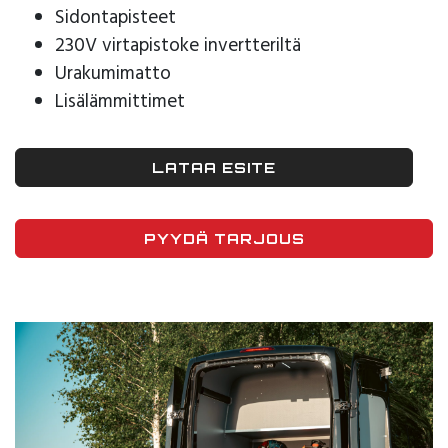
Sidontapisteet
230V virtapistoke invertteriltä
Urakumimatto
Lisälämmittimet
LATAA ESITE
PYYDÄ TARJOUS