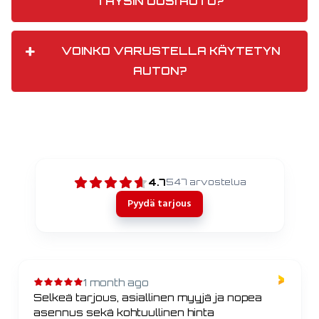
TÄYSIN UUSI AUTO?
VOINKO VARUSTELLA KÄYTETYN
AUTON?
4.7
547
arvostelua
Pyydä tarjous
1 month ago
Selkeä tarjous, asiallinen myyjä ja nopea
asennus sekä kohtuullinen hinta