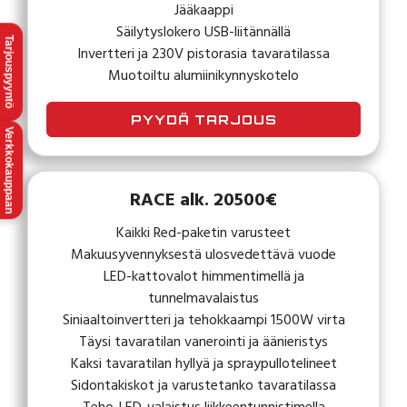
Jääkaappi
Säilytyslokero USB-liitännällä
Tarjouspyyntö
Invertteri ja 230V pistorasia tavaratilassa
Muotoiltu alumiinikynnyskotelo
PYYDÄ TARJOUS
Verkkokauppaan
RACE alk. 20500€
Kaikki Red-paketin varusteet
Makuusyvennyksestä ulosvedettävä vuode
LED-kattovalot himmentimellä ja
tunnelmavalaistus
Siniaaltoinvertteri ja tehokkaampi 1500W virta
Täysi tavaratilan vanerointi ja äänieristys
Kaksi tavaratilan hyllyä ja spraypullotelineet
Sidontakiskot ja varustetanko tavaratilassa