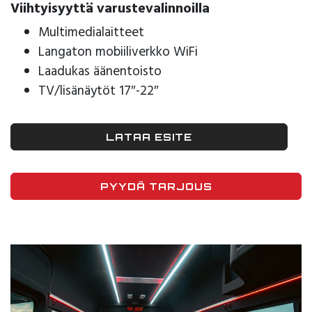
Viihtyisyyttä varustevalinnoilla
Multimedialaitteet
Langaton mobiiliverkko WiFi
Laadukas äänentoisto
TV/lisänäytöt 17″-22″
LATAA ESITE
PYYDÄ TARJOUS