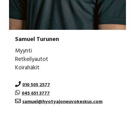
Samuel Turunen
Myynti
Retkeilyautot
Koirahäkit
010 505 2577
045 651 3777
samuel@hyotyajoneuvokeskus.com