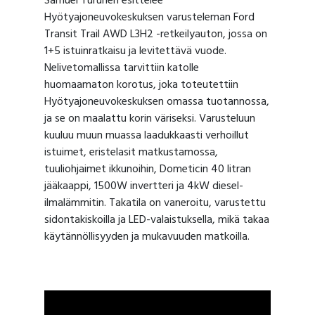
Samuel Turunen esittelee
Hyötyajoneuvokeskuksen varusteleman Ford
Transit Trail AWD L3H2 -retkeilyauton, jossa on
1+5 istuinratkaisu ja levitettävä vuode.
Nelivetomallissa tarvittiin katolle
huomaamaton korotus, joka toteutettiin
Hyötyajoneuvokeskuksen omassa tuotannossa,
ja se on maalattu korin väriseksi. Varusteluun
kuuluu muun muassa laadukkaasti verhoillut
istuimet, eristelasit matkustamossa,
tuuliohjaimet ikkunoihin, Dometicin 40 litran
jääkaappi, 1500W invertteri ja 4kW diesel-
ilmalämmitin. Takatila on vaneroitu, varustettu
sidontakiskoilla ja LED-valaistuksella, mikä takaa
käytännöllisyyden ja mukavuuden matkoilla.