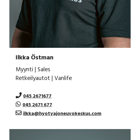
Ilkka Östman
Myynti | Sales
Retkeilyautot | Vanlife
045 2671677
045 2671 677
ilkka@hyotyajoneuvokeskus.com