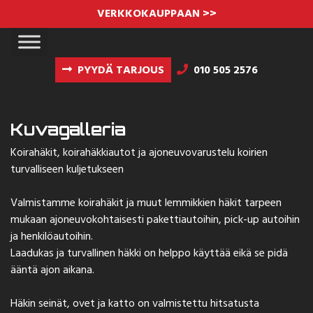
VERKKOKAUPPAAN >>
PYYDÄ TARJOUS
010 505 2576
Kuvagalleria
Koirahäkit, koirahäkkiautot ja ajoneuvovarustelu koirien
turvalliseen kuljetukseen
Valmistamme koirahäkit ja muut lemmikkien häkit tarpeen
mukaan ajoneuvokohtaisesti pakettiautoihin, pick-up autoihin
ja henkilöautoihin.
Laadukas ja turvallinen häkki on helppo käyttää eikä se pidä
ääntä ajon aikana.
Häkin seinät, ovet ja katto on valmistettu hitsatusta