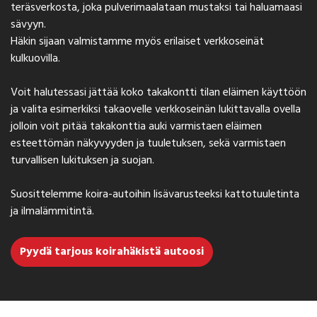
teräsverkosta, joka pulverimaalataan mustaksi tai haluamaasi
sävyyn.
Häkin sijaan valmistamme myös erilaiset verkkoseinät
kulkuovilla.
Voit halutessasi jättää koko takakontti tilan eläimen käyttöön
ja valita esimerkiksi takaovelle verkkoseinän lukittavalla ovella
jolloin voit pitää takakonttia auki varmistaen eläimen
esteettömän näkyvyyden ja tuuletuksen, sekä varmistaen
turvallisen lukituksen ja suojan.
Suosittelemme koira-autoihin lisävarusteeksi kattotuuletinta
ja ilmalämmitintä.
Pyydä tarjous koirahäkistä autoosi