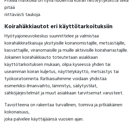
Pitkillä matkoilla on hyvä huolehtia koiran nesteytyksestä sekä
pitää
riittävästi taukoja.
Koirahäkkiautot eri käyttötarkoituksiin
Hyötyajoneuvokeskus suunnittelee ja valmistaa
koirahäkkiratkaisuja yksityisille koiranomistajille, metsästäjille,
kasvattajille, viranomaisille ja muille aktiivisille koiraharrastajille.
Jokainen koirahäkkiauto toteutetaan asiakkaan
käyttötarkoituksen mukaan, olipa kyseessä yhden tai
useamman koiran kuljetus, näyttelykäyttö, metsästys tai
työkoiratoiminta. Ratkaisuihimme voidaan yhdistää
esimerkiksi ilmanvaihto, lämmitys, säilytystilat,
sähköjärjestelmät ja muut asiakkaan tarvitsemat varusteet.
Tavoitteena on rakentaa turvallinen, toimiva ja pitkäikäinen
kokonaisuus,
joka palvelee käyttäjäänsä vuosien ajan.