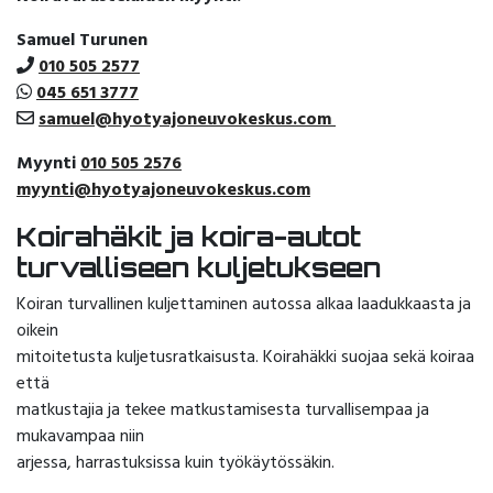
Samuel Turunen
010 505 2577
045 651 3777
samuel@hyotyajoneuvokeskus.com
Myynti
010 505 2576
myynti@hyotyajoneuvokeskus.com
Koirahäkit ja koira-autot
turvalliseen kuljetukseen
Koiran turvallinen kuljettaminen autossa alkaa laadukkaasta ja
oikein
mitoitetusta kuljetusratkaisusta. Koirahäkki suojaa sekä koiraa
että
matkustajia ja tekee matkustamisesta turvallisempaa ja
mukavampaa niin
arjessa, harrastuksissa kuin työkäytössäkin.