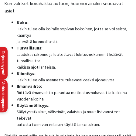
Kun valitset koirahäkkiä autoon, huomioi ainakin seuraavat
asiat:
Koko:
Häkin tulee olla koiralle sopivan kokoinen, jotta se voi seistä,
kääntyä
ja levätä luonnollisesti.
Turvallisuus:
Tarjouspyyntö
Laadukas rakenne ja luotettavat lukitusmekanismit lisäävät
turvallisuutta
kaikissa ajotilanteissa.
Kiinnitys:
Häkin tulee olla asennettu tukevasti osaksi ajoneuvoa.
Verkkokauppaan
Ilmanvaihto:
Riittävä ilmanvaihto parantaa matkustusmukavuutta kaikkina
vuodenaikoina.
Käytännöllisyys:
Säilytysratkaisut, väliseinät, valaistus ja muut lisävarusteet
tekevät
autosta toimivan erilaisiin käyttötarkoituksiin.