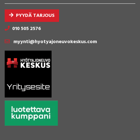
PYYDÄ TARJOUS
010 505 2576
myynti@hyotyajoneuvokeskus.com