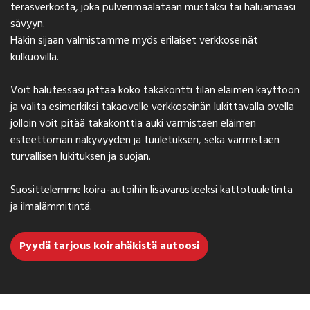
teräsverkosta, joka pulverimaalataan mustaksi tai haluamaasi
sävyyn.
Häkin sijaan valmistamme myös erilaiset verkkoseinät
kulkuovilla.
Voit halutessasi jättää koko takakontti tilan eläimen käyttöön
ja valita esimerkiksi takaovelle verkkoseinän lukittavalla ovella
jolloin voit pitää takakonttia auki varmistaen eläimen
esteettömän näkyvyyden ja tuuletuksen, sekä varmistaen
turvallisen lukituksen ja suojan.
Suosittelemme koira-autoihin lisävarusteeksi kattotuuletinta
ja ilmalämmitintä.
Pyydä tarjous koirahäkistä autoosi