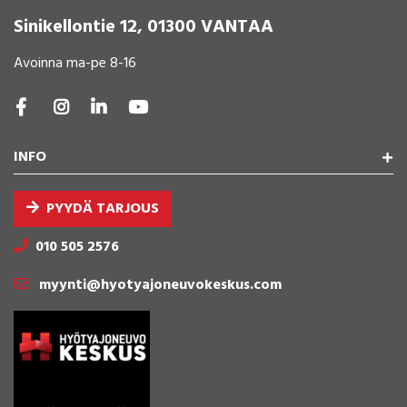
Sinikellontie 12, 01300 VANTAA
Avoinna ma-pe 8-16
INFO
PYYDÄ TARJOUS
010 505 2576
myynti@hyotyajoneuvokeskus.com