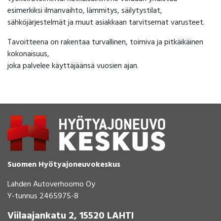
esimerkiksi ilmanvaihto, lämmitys, säilytystilat,
sähköjärjestelmät ja muut asiakkaan tarvitsemat varusteet.
Tavoitteena on rakentaa turvallinen, toimiva ja pitkäikäinen
kokonaisuus,
joka palvelee käyttäjäänsä vuosien ajan.
Suomen Hyötyajoneuvokeskus
Lahden Autoverhoomo Oy
Y-tunnus 2465975-8
Viilaajankatu 2, 15520 LAHTI