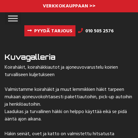
VERKKOKAUPPAAN >>
PYYDÄ TARJOUS
010 505 2576
Kuvagalleria
Koirahäkit, koirahäkkiautot ja ajoneuvovarustelu koirien
turvalliseen kuljetukseen
Valmistamme koirahäkit ja muut lemmikkien häkit tarpeen
mukaan ajoneuvokohtaisesti pakettiautoihin, pick-up autoihin
ja henkilöautoihin.
Laadukas ja turvallinen häkki on helppo käyttää eikä se pidä
ääntä ajon aikana.
Häkin seinät, ovet ja katto on valmistettu hitsatusta