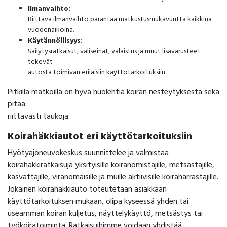
Ilmanvaihto:
Riittävä ilmanvaihto parantaa matkustusmukavuutta kaikkina
vuodenaikoina.
Käytännöllisyys:
Säilytysratkaisut, väliseinät, valaistus ja muut lisävarusteet
tekevät
autosta toimivan erilaisiin käyttötarkoituksiin.
Pitkillä matkoilla on hyvä huolehtia koiran nesteytyksestä sekä
pitää
riittävästi taukoja.
Koirahäkkiautot eri käyttötarkoituksiin
Hyötyajoneuvokeskus suunnittelee ja valmistaa
koirahäkkiratkaisuja yksityisille koiranomistajille, metsästäjille,
kasvattajille, viranomaisille ja muille aktiivisille koiraharrastajille.
Jokainen koirahäkkiauto toteutetaan asiakkaan
käyttötarkoituksen mukaan, olipa kyseessä yhden tai
useamman koiran kuljetus, näyttelykäyttö, metsästys tai
työkoiratoiminta. Ratkaisuihimme voidaan yhdistää