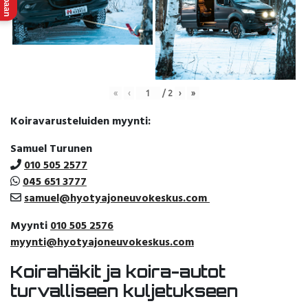
«
‹
/
2
›
»
Koiravarusteluiden myynti:
Samuel Turunen
010 505 2577
045 651 3777
samuel@hyotyajoneuvokeskus.com
Myynti
010 505 2576
myynti@hyotyajoneuvokeskus.com
Koirahäkit ja koira-autot
turvalliseen kuljetukseen