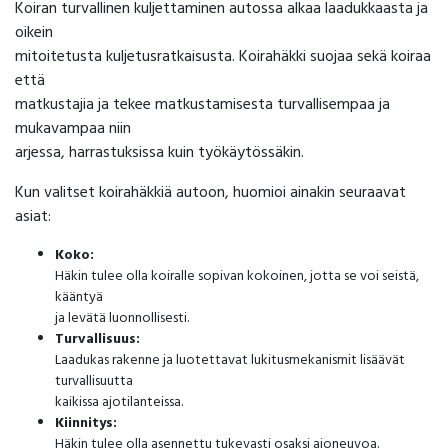
Koiran turvallinen kuljettaminen autossa alkaa laadukkaasta ja
oikein
mitoitetusta kuljetusratkaisusta. Koirahäkki suojaa sekä koiraa
että
matkustajia ja tekee matkustamisesta turvallisempaa ja
mukavampaa niin
arjessa, harrastuksissa kuin työkäytössäkin.
Kun valitset koirahäkkiä autoon, huomioi ainakin seuraavat
asiat:
Koko:
Häkin tulee olla koiralle sopivan kokoinen, jotta se voi seistä,
kääntyä
ja levätä luonnollisesti.
Turvallisuus:
Laadukas rakenne ja luotettavat lukitusmekanismit lisäävät
turvallisuutta
kaikissa ajotilanteissa.
Kiinnitys:
Häkin tulee olla asennettu tukevasti osaksi ajoneuvoa.