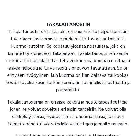
TAKALAITANOSTIN
Takalaitanostin on laite, joka on suunniteltu helpottamaan
tavaroiden lastaamista ja purkamista tavara-autoihin tai
kuorma-autoihin. Se koostuu yleensä nosturista, joka on
kiinnitetty ajoneuvon takalaitaan. Takalaitanostimen avulla
raskaita tai hankalasti käsiteltäviä kuormia voidaan nostaa ja
laskea helposti ja turvallisesti ajoneuvon tavaratilaan. Se on
erityisen hyödyllinen, kun kuorma on liian painava tai kookas
nostettavaksi käsin tai kun tarvitaan säännöllistä lastausta ja
purkamista.
Takalaitanostimia on erilaisia kokoja ja nostokapasiteetteja,
joten ne voivat soveltua erilaisiin tarpeisiin. Ne voivat olla
sähkökäyttöisiä, hydraulisia tai pneumaattisia, ja niiden
toimintaperiaate voi vaihdella valmistajan ja mallin mukaan.