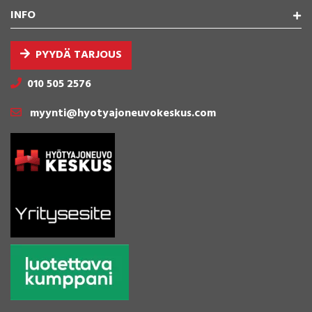
INFO
PYYDÄ TARJOUS
010 505 2576
myynti@hyotyajoneuvokeskus.com