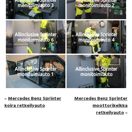
monitoimiauto 3
monitoimiauto 2
Allinclusive Sprinter
Allinclusive Sprinter
monitoimiauto 6
monitoimiauto 4
Allinclusive Sprinter
Allinclusive Sprinter
monitoimiauto 1
monitoimiauto
Mercedes Benz Sprinter
Mercedes Benz Sprinter
«
koira retkeilyauto
moottorikelkka
retkeilyauto
»