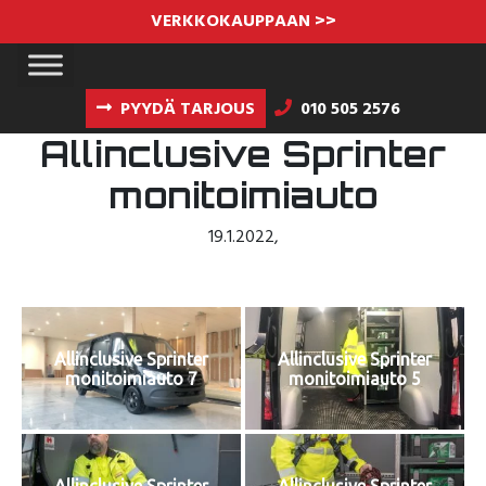
VERKKOKAUPPAAN >>
PYYDÄ TARJOUS
010 505 2576
Allinclusive Sprinter
monitoimiauto
19.1.2022
,
Allinclusive Sprinter
Allinclusive Sprinter
monitoimiauto 7
monitoimiauto 5
Allinclusive Sprinter
Allinclusive Sprinter