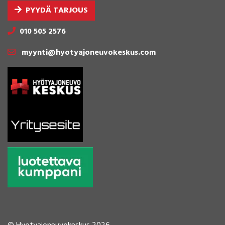
PYYDÄ TARJOUS
010 505 2576
myynti@hyotyajoneuvokeskus.com