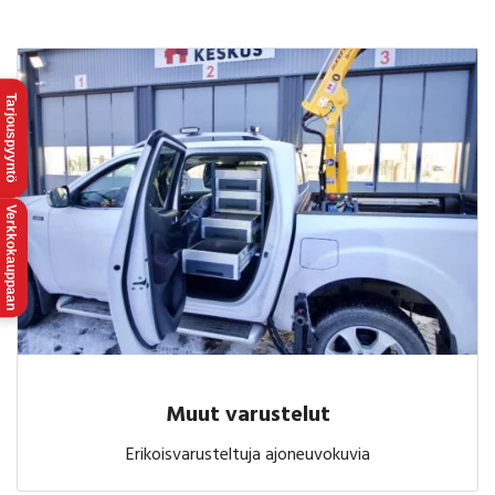
Tarjouspyyntö
Verkkokauppaan
Muut varustelut
Erikoisvarusteltuja ajoneuvokuvia