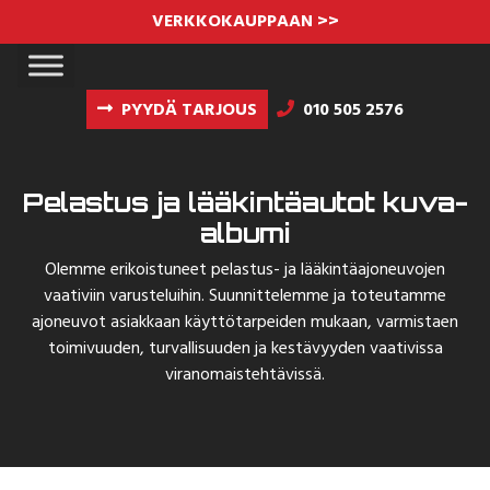
VERKKOKAUPPAAN >>
PYYDÄ TARJOUS
010 505 2576
Pelastus ja lääkintäautot kuva-
albumi
Olemme erikoistuneet pelastus- ja lääkintäajoneuvojen
vaativiin varusteluihin. Suunnittelemme ja toteutamme
ajoneuvot asiakkaan käyttötarpeiden mukaan, varmistaen
toimivuuden, turvallisuuden ja kestävyyden vaativissa
viranomaistehtävissä.