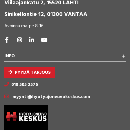
Viilaajankatu 2, 15520 LAHTI
Sinikellontie 12, 01300 VANTAA
Avoinna ma-pe 8-16
INFO
PYYDÄ TARJOUS
010 505 2576
myynti@hyotyajoneuvokeskus.com