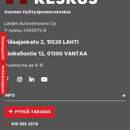
Suomen Hyötyajoneuvokeskus
Lahden Autoverhoomo Oy
Y-tunnus 2465975-8
Tarjouspyyntö
Viilaajankatu 2, 15520 LAHTI
Sinikellontie 12, 01300 VANTAA
Avoinna ma-pe 8-16
Verkkokauppaan
INFO
PYYDÄ TARJOUS
010 505 2576