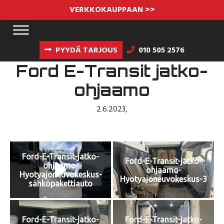
VERKKOKAUPPAAN >>
PYYDÄ TARJOUS
010 505 2576
Ford E-Transit jatko-
ohjaamo
2.6.2023
,
Ford-E-Transit-jatko-
Ford-E-Transit-jatko-
ohjaamo-
ohjaamo-
Hyotyajoneuvokeskus-
Hyotyajoneuvokeskus-3
sähköpakettiauto
Ford-E-Transit-jatko-
Ford-E-Transit-jatko-