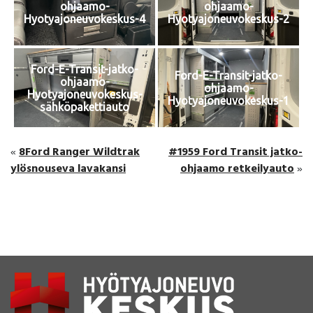
ohjaamo-
ohjaamo-
Hyotyajoneuvokeskus-4
Hyotyajoneuvokeskus-2
Ford-E-Transit-jatko-
Ford-E-Transit-jatko-
ohjaamo-
ohjaamo-
Hyotyajoneuvokeskus-
Hyotyajoneuvokeskus-1
sähköpakettiauto
8Ford Ranger Wildtrak
#1959 Ford Transit jatko-
«
ylösnouseva lavakansi
ohjaamo retkeilyauto
»