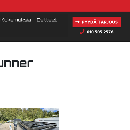
Kokemuksia
Esitteet
PYYDÄ TARJOUS
010 505 2576
unner