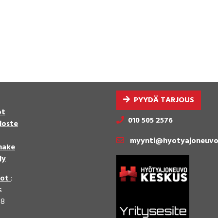
PYYDÄ TARJOUS
ot
010 505 2576
loste
myynti@hyotyajoneuvo
make
ly
dot
:
s
58