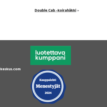
Double Cab -koirahäkki
»
keskus.com