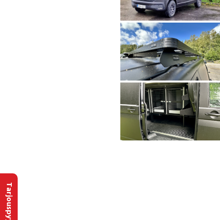
Tarjouspyyntö