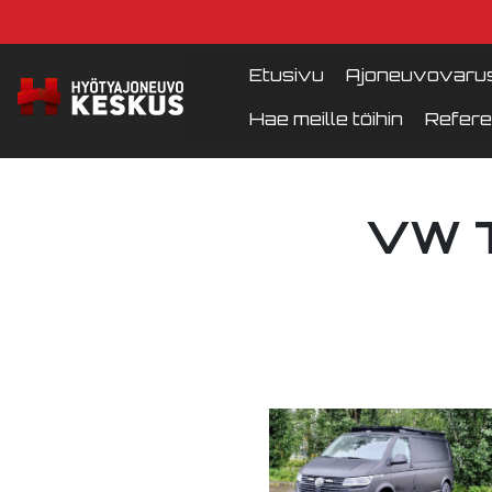
Etusivu
Ajoneuvovarus
Hae meille töihin
Refere
VW T