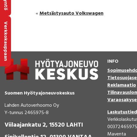
Metsästysauto Volkswagen
«
Verkkokauppaan
INFO
Sopimusehd
Tietosuojase
Reklamaatio
Tilinavauslo
Suomen Hyötyajoneuvokeskus
Varaosakyse
Lahden Autoverhoomo Oy
Laskutustie
Y-tunnus 2465975-8
Verkkolaskutu
Viilaajankatu 2, 15520 LAHTI
0037246597
Maventa