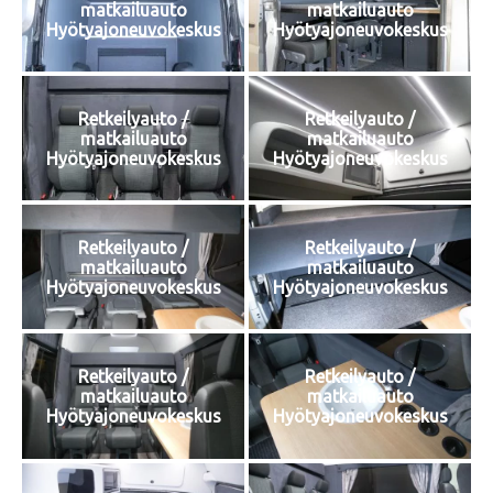
matkailuauto
matkailuauto
Hyötyajoneuvokeskus
Hyötyajoneuvokeskus
Retkeilyauto /
Retkeilyauto /
matkailuauto
matkailuauto
Hyötyajoneuvokeskus
Hyötyajoneuvokeskus
Retkeilyauto /
Retkeilyauto /
matkailuauto
matkailuauto
Hyötyajoneuvokeskus
Hyötyajoneuvokeskus
Retkeilyauto /
Retkeilyauto /
matkailuauto
matkailuauto
Hyötyajoneuvokeskus
Hyötyajoneuvokeskus