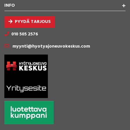
INFO
PYYDÄ TARJOUS
010 505 2576
myynti@hyotyajoneuvokeskus.com