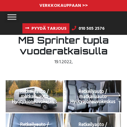
VERKKOKAUPPAAN >>
PYYDÄ TARJOUS
010 505 2576
MB Sprinter tupla
vuoderatkaisulla
19.1.2022
,
Retkeilyauto /
Retkeilyauto /
matkailuauto
matkailuauto
Hyötyajoneuvokeskus
Hyötyajoneuvokeskus
Retkeilyauto /
Retkeilyauto /