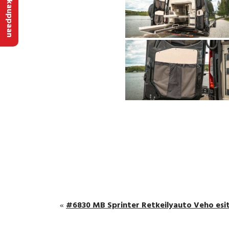
Verkkokauppaan
#6830 MB Sprinter Retkeilyauto Veho esi
«