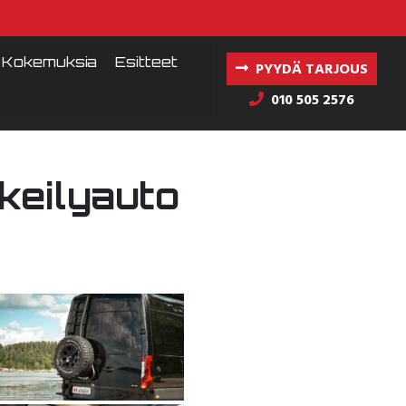
Kokemuksia
Esitteet
PYYDÄ TARJOUS
010 505 2576
keilyauto