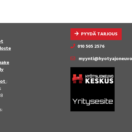
PYYDÄ TARJOUS
ot
010 505 2576
loste
myynti@hyotyajoneuvo
make
ly
dot
:
s
58
s: