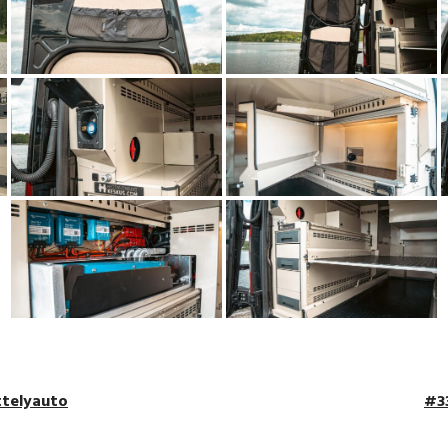
ttelyauto
#3