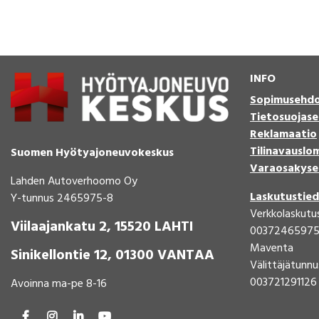
INFO
Sopimusehd
Tietosuojase
Reklamaatio
Tilinavauslo
Suomen Hyötyajoneuvokeskus
Varaosakyse
Lahden Autoverhoomo Oy
Laskutustie
Y-tunnus 2465975-8
Verkkolaskutu
Viilaajankatu 2, 15520 LAHTI
0037246597
Maventa
Sinikellontie 12, 01300 VANTAA
Välittäjätunnu
003721291126
Avoinna ma-pe 8-16