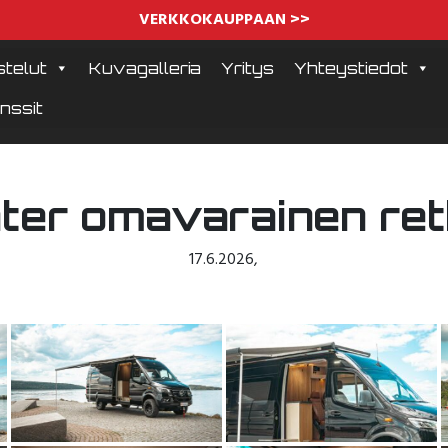
VERKKOKAUPPAAN >>
telut
Kuvagalleria
Yritys
Yhteystiedot
nssit
ter omavarainen ret
17.6.2026
,