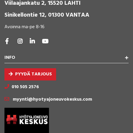
Viilaajankatu 2, 15520 LAHTI
Sinikellontie 12, 01300 VANTAA
Avoinna ma-pe 8-16
INFO
PYYDÄ TARJOUS
010 505 2576
myynti@hyotyajoneuvokeskus.com