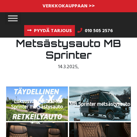
VERKKOKAUPPAAN >>
PYYDÄ TARJOUS
010 505 2576
Metsästysauto MB
Sprinter
14.3.2025
,
Luksusvarusteltu MB
MB Sprinter metsästysauto
Sprinter metsästysauto