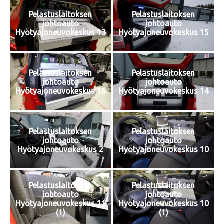
Pelastuslaitoksen
Pelastuslaitoksen
johtoauto
johtoauto
Hyötyajoneuvokeskus 13
Hyötyajoneuvokeskus 15
Pelastuslaitoksen
Pelastuslaitoksen
johtoauto
johtoauto
Hyötyajoneuvokeskus 16
Hyötyajoneuvokeskus 14
Pelastuslaitoksen
Pelastuslaitoksen
johtoauto
johtoauto
Hyötyajoneuvokeskus 2
Hyötyajoneuvokeskus 10
Pelastuslaitoksen
Pelastuslaitoksen
johtoauto
johtoauto
Hyötyajoneuvokeskus 11
Hyötyajoneuvokeskus 10
(1)
(1)