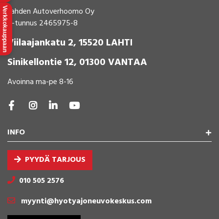
Lahden Autoverhoomo Oy
Verkkokauppaan
Y-tunnus 2465975-8
Viilaajankatu 2, 15520 LAHTI
Sinikellontie 12, 01300 VANTAA
Avoinna ma-pe 8-16
INFO
PYYDÄ TARJOUS
010 505 2576
myynti@hyotyajoneuvokeskus.com