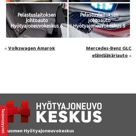
Pelastuslaitoksen
Pelastuslaitoksen
johtoauto
johtoauto
Hyötyajoneuvokeskus 6
Hyötyajoneuvokeskus 5
Volkswagen Amarok
Mercedes-Benz GLC
«
eläinlääkäriauto
»
Tarjouspyyntö
Suomen Hyötyajoneuvokeskus