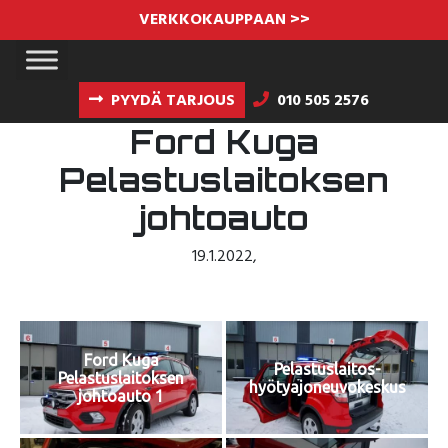
VERKKOKAUPPAAN >>
PYYDÄ TARJOUS
010 505 2576
Ford Kuga
Pelastuslaitoksen
johtoauto
19.1.2022
,
Ford Kuga
Pelastuslaitos-
Pelastuslaitoksen
hyötyajoneuvokeskus
johtoauto 1