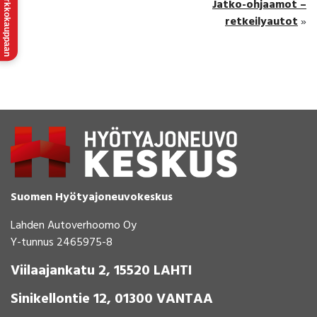
Verkkokauppaan
Jatko-ohjaamot –
retkeilyautot
»
Suomen Hyötyajoneuvokeskus
Lahden Autoverhoomo Oy
Y-tunnus 2465975-8
Viilaajankatu 2, 15520 LAHTI
Sinikellontie 12, 01300 VANTAA