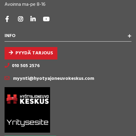
Avoinna ma-pe 8-16
INFO
PYYDÄ TARJOUS
010 505 2576
myynti@hyotyajoneuvokeskus.com