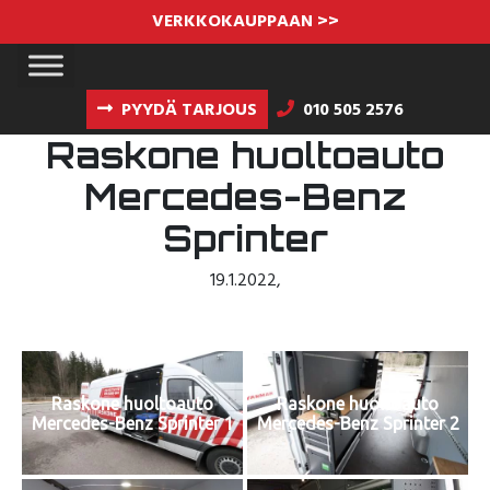
VERKKOKAUPPAAN >>
PYYDÄ TARJOUS
010 505 2576
Raskone huoltoauto
Mercedes-Benz
Sprinter
19.1.2022
,
Raskone huoltoauto
Raskone huoltoauto
Mercedes-Benz Sprinter 1
Mercedes-Benz Sprinter 2