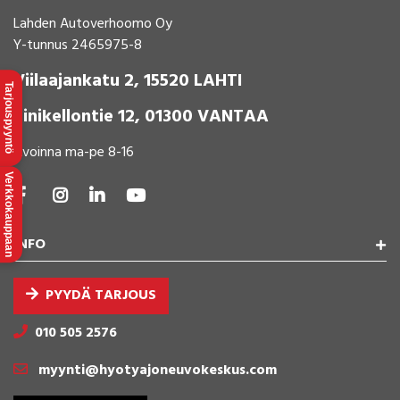
Lahden Autoverhoomo Oy
Y-tunnus 2465975-8
Viilaajankatu 2, 15520 LAHTI
Tarjouspyyntö
Sinikellontie 12, 01300 VANTAA
Avoinna ma-pe 8-16
Verkkokauppaan
INFO
PYYDÄ TARJOUS
010 505 2576
myynti@hyotyajoneuvokeskus.com