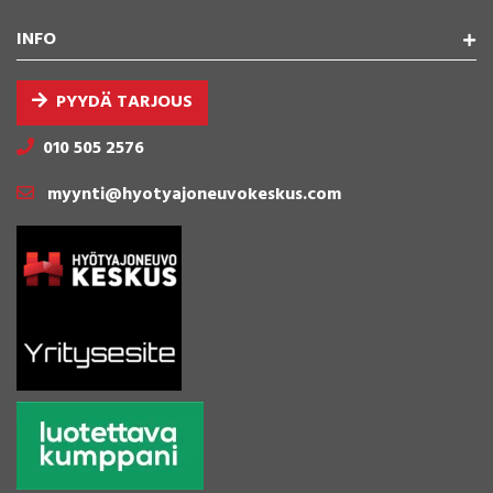
INFO
PYYDÄ TARJOUS
010 505 2576
myynti@hyotyajoneuvokeskus.com