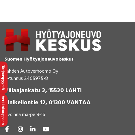
Suomen Hyötyajoneuvokeskus
Tarjouspyyntö
Lahden Autoverhoomo Oy
Y-tunnus 2465975-8
Viilaajankatu 2, 15520 LAHTI
Verkkokauppaan
Sinikellontie 12, 01300 VANTAA
Avoinna ma-pe 8-16