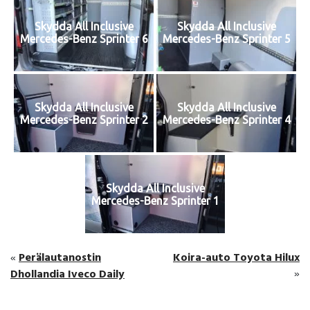
Skydda All Inclusive
Skydda All Inclusive
Mercedes-Benz Sprinter 6
Mercedes-Benz Sprinter 5
Skydda All Inclusive
Skydda All Inclusive
Mercedes-Benz Sprinter 2
Mercedes-Benz Sprinter 4
Skydda All Inclusive
Mercedes-Benz Sprinter 1
Perälautanostin
Koira-auto Toyota Hilux
«
Dhollandia Iveco Daily
»