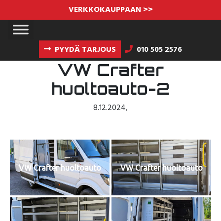
VERKKOKAUPPAAN >>
PYYDÄ TARJOUS
010 505 2576
VW Crafter
huoltoauto-2
8.12.2024
,
VW Crafter huoltoauto
VW Crafter huoltoauto