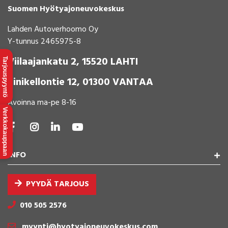
Suomen Hyötyajoneuvokeskus
Lahden Autoverhoomo Oy
Y-tunnus 2465975-8
Viilaajankatu 2, 15520 LAHTI
Tarjouspyyntö
Sinikellontie 12, 01300 VANTAA
Avoinna ma-pe 8-16
Verkkokauppaan
INFO
PYYDÄ TARJOUS
010 505 2576
myynti@hyotyajoneuvokeskus.com