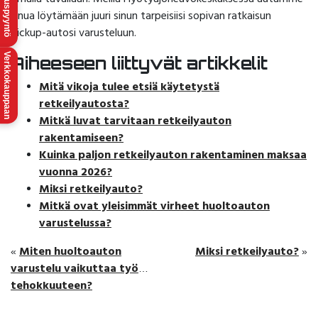
Tarjouspyyntö
sinua löytämään juuri sinun tarpeisiisi sopivan ratkaisun
pickup-autosi varusteluun.
Verkkokauppaan
Aiheeseen liittyvät artikkelit
Mitä vikoja tulee etsiä käytetystä
retkeilyautosta?
Mitkä luvat tarvitaan retkeilyauton
rakentamiseen?
Kuinka paljon retkeilyauton rakentaminen maksaa
vuonna 2026?
Miksi retkeilyauto?
Mitkä ovat yleisimmät virheet huoltoauton
varustelussa?
Miten huoltoauton
Miksi retkeilyauto?
«
»
varustelu vaikuttaa työn
tehokkuuteen?