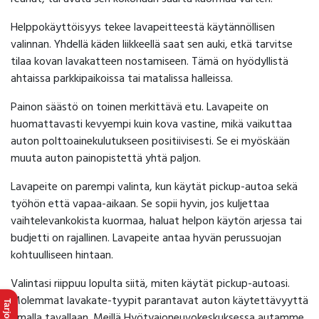
Helppokäyttöisyys tekee lavapeitteestä käytännöllisen
valinnan. Yhdellä käden liikkeellä saat sen auki, etkä tarvitse
tilaa kovan lavakatteen nostamiseen. Tämä on hyödyllistä
ahtaissa parkkipaikoissa tai matalissa halleissa.
Painon säästö on toinen merkittävä etu. Lavapeite on
huomattavasti kevyempi kuin kova vastine, mikä vaikuttaa
auton polttoainekulutukseen positiivisesti. Se ei myöskään
muuta auton painopistettä yhtä paljon.
Lavapeite on parempi valinta, kun käytät pickup-autoa sekä
työhön että vapaa-aikaan. Se sopii hyvin, jos kuljettaa
vaihtelevankokista kuormaa, haluat helpon käytön arjessa tai
budjetti on rajallinen. Lavapeite antaa hyvän perussuojan
kohtuulliseen hintaan.
Valintasi riippuu lopulta siitä, miten käytät pickup-autoasi.
Molemmat lavakate-tyypit parantavat auton käytettävyyttä
omalla tavallaan. Meillä Hyötyajoneuvokeskuksessa autamme