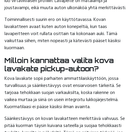
luo virtaviivaisen profiilin. Lavapeite on matalampi ja
joustavampi, eikä muuta auton ulkonäköä yhtä merkittävästi.
Toiminnallisesti suurin ero on käyttötavassa. Kovan
lavakatteen avaat kuten auton konepeltiä, kun taas
lavapeitteen voit rullata osittain tai kokonaan auki. Tämä
vaikuttaa siihen, miten nopeasti ja kätevästi pääset käsiksi
kuormaan.
Milloin kannattaa valita kova
lavakate pickup-autoon?
Kova lavakate sopii parhaiten ammattilaiskäyttöön, jossa
turvallisuus ja säänkestävyys ovat ensiarvoisen tärkeitä. Se
tarjoaa tehokkaan suojan varkauksilta, koska rakenne on
vaikea murtaa ja siinä on usein integroitu lukkojärjestelmä.
Kuormatilaasi ei pääse käsiksi ilman avainta.
Säänkestävyys on kovan lavakatteen merkittävä vahvuus. Se
pitää kuorman täysin kuivana sateella ja suojaa tehokkaasti