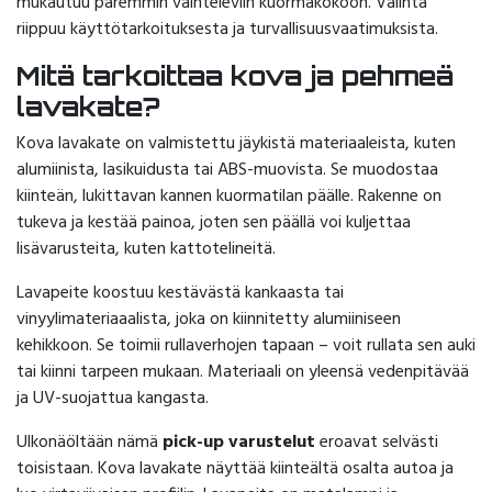
mukautuu paremmin vaihteleviin kuormakokoon. Valinta
riippuu käyttötarkoituksesta ja turvallisuusvaatimuksista.
Mitä tarkoittaa kova ja pehmeä
lavakate?
Kova lavakate on valmistettu jäykistä materiaaleista, kuten
alumiinista, lasikuidusta tai ABS-muovista. Se muodostaa
kiinteän, lukittavan kannen kuormatilan päälle. Rakenne on
tukeva ja kestää painoa, joten sen päällä voi kuljettaa
lisävarusteita, kuten kattotelineitä.
Lavapeite koostuu kestävästä kankaasta tai
vinyylimateriaaalista, joka on kiinnitetty alumiiniseen
kehikkoon. Se toimii rullaverhojen tapaan – voit rullata sen auki
tai kiinni tarpeen mukaan. Materiaali on yleensä vedenpitävää
ja UV-suojattua kangasta.
Ulkonäöltään nämä
pick-up varustelut
eroavat selvästi
toisistaan. Kova lavakate näyttää kiinteältä osalta autoa ja