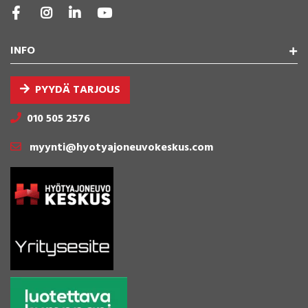
INFO
PYYDÄ TARJOUS
010 505 2576
myynti@hyotyajoneuvokeskus.com