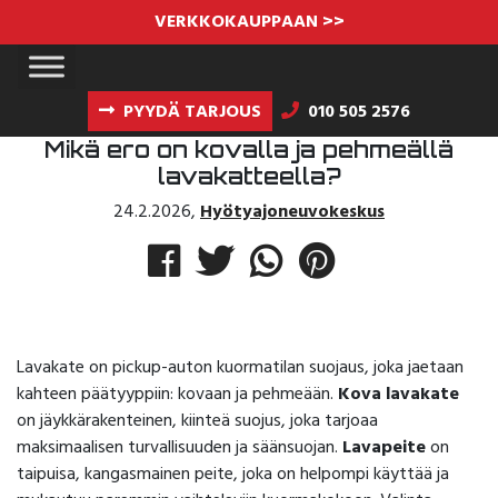
VERKKOKAUPPAAN >>
PYYDÄ TARJOUS
010 505 2576
Mikä ero on kovalla ja pehmeällä
lavakatteella?
24.2.2026
,
Hyötyajoneuvokeskus
Lavakate on pickup-auton kuormatilan suojaus, joka jaetaan
kahteen päätyyppiin: kovaan ja pehmeään.
Kova lavakate
on jäykkärakenteinen, kiinteä suojus, joka tarjoaa
maksimaalisen turvallisuuden ja säänsuojan.
Lavapeite
on
taipuisa, kangasmainen peite, joka on helpompi käyttää ja