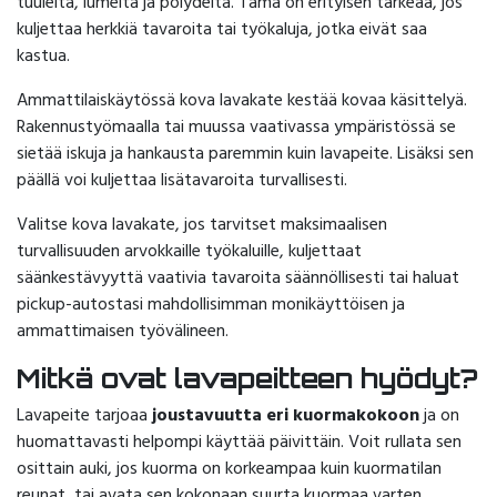
tuulelta, lumelta ja pölydeltä. Tämä on erityisen tärkeää, jos
kuljettaa herkkiä tavaroita tai työkaluja, jotka eivät saa
kastua.
Ammattilaiskäytössä kova lavakate kestää kovaa käsittelyä.
Rakennustyömaalla tai muussa vaativassa ympäristössä se
sietää iskuja ja hankausta paremmin kuin lavapeite. Lisäksi sen
päällä voi kuljettaa lisätavaroita turvallisesti.
Valitse kova lavakate, jos tarvitset maksimaalisen
turvallisuuden arvokkaille työkaluille, kuljettaat
säänkestävyyttä vaativia tavaroita säännöllisesti tai haluat
pickup-autostasi mahdollisimman monikäyttöisen ja
ammattimaisen työvälineen.
Mitkä ovat lavapeitteen hyödyt?
Lavapeite tarjoaa
joustavuutta eri kuormakokoon
ja on
huomattavasti helpompi käyttää päivittäin. Voit rullata sen
osittain auki, jos kuorma on korkeampaa kuin kuormatilan
reunat, tai avata sen kokonaan suurta kuormaa varten.