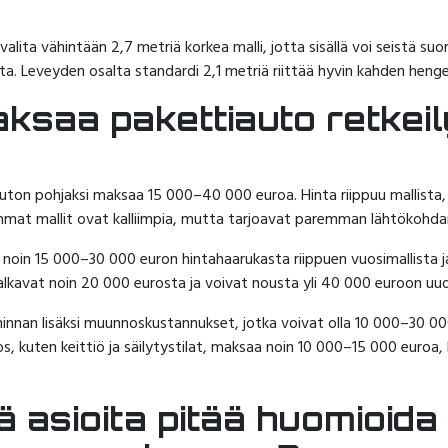
lita vähintään 2,7 metriä korkea malli, jotta sisällä voi seistä s
a. Leveyden osalta standardi 2,1 metriä riittää hyvin kahden heng
ksaa pakettiauto retkei
uton pohjaksi maksaa 15 000–40 000 euroa. Hinta riippuu mallista, i
at mallit ovat kalliimpia, mutta tarjoavat paremman lähtökohda
 noin 15 000–30 000 euron hintahaarukasta riippuen vuosimallista 
t alkavat noin 20 000 eurosta ja voivat nousta yli 40 000 euroon u
nnan lisäksi muunnoskustannukset, jotka voivat olla 10 000–30 00
, kuten keittiö ja säilytystilat, maksaa noin 10 000–15 000 euroa,
.
iä asioita pitää huomioida