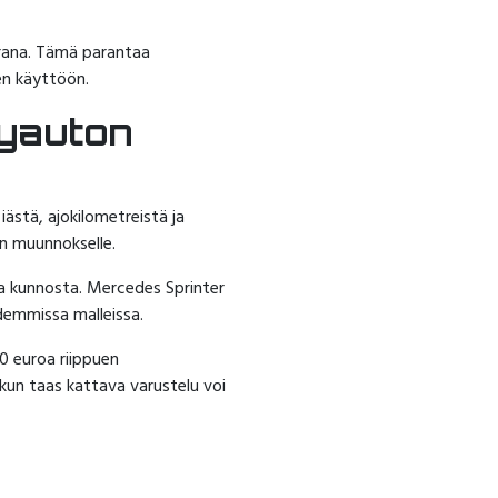
uorana. Tämä parantaa
en käyttöön.
lyauton
ästä, ajokilometreistä ja
n muunnokselle.
ja kunnosta. Mercedes Sprinter
udemmissa malleissa.
0 euroa riippuen
 kun taas kattava varustelu voi