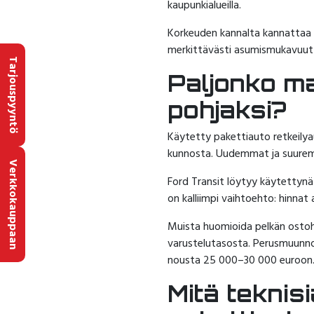
kaupunkialueilla.
Korkeuden kannalta kannattaa va
merkittävästi asumismukavuutt
Tarjouspyyntö
Paljonko ma
pohjaksi?
Käytetty pakettiauto retkeilya
kunnosta. Uudemmat ja suuremm
Verkkokauppaan
Ford Transit löytyy käytettynä
on kalliimpi vaihtoehto: hinna
Muista huomioida pelkän ostohi
varustelutasosta. Perusmuunnos
nousta 25 000–30 000 euroon
Mitä teknis