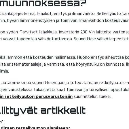
tomuunnoksessa?
sähköjärjestelmä, lisäakut, eristys ja ilmanvaihto. Retkeilyauto tar
in, hyvän lämmöneristyksen ja toimivan ilmanvaihdon kosteusvauri
n sydän. Tarvitset lisäakkuja, invertterin 230 V:n laitteita varten j
ri voivat täydentää sähköntuotantoa. Suunnittele sähkötarpeet etu
sekä lämmön että kosteuden hallinnassa. Huono eristys aiheuttaa ko
ta eristemateriaaleja ja varmista, että höyrynsulku on kunnossa. I
lmia.
autamme sinua suunnittelemaan ja toteuttamaan retkeilyautosi 
varustelussa takaa, että saat toimivan ja turvallisen lopputuloks
in retkeilyauton perusvarusteisiin
suunnittelun tueksi.
ittyvät artikkelit
o?
aditaan retkeilyauton ajamiseen?