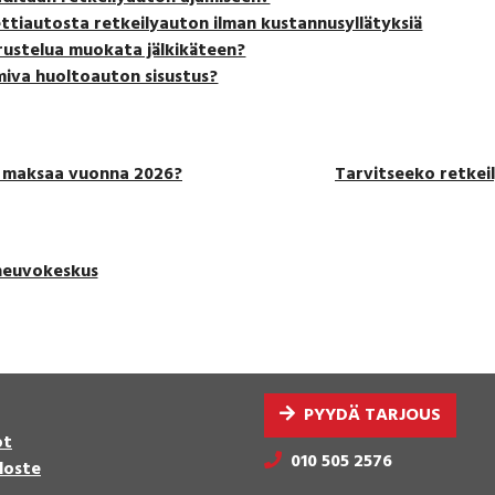
ttiautosta retkeilyauton ilman kustannusyllätyksiä
ustelua muokata jälkikäteen?
miva huoltoauton sisustus?
n maksaa vuonna 2026?
Tarvitseeko retkeil
neuvokeskus
PYYDÄ TARJOUS
ot
010 505 2576
loste