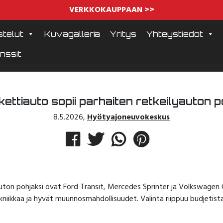
VERKKOKAUPPAAN >>
telut
Kuvagalleria
Yritys
Yhteystiedot
nssit
kettiauto sopii parhaiten retkeilyauton p
8.5.2026
,
Hyötyajoneuvokeskus
uton pohjaksi ovat Ford Transit, Mercedes Sprinter ja Volkswagen 
ekniikkaa ja hyvät muunnosmahdollisuudet. Valinta riippuu budjetistas