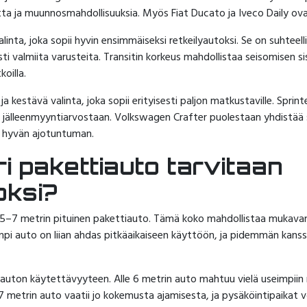
tta ja muunnosmahdollisuuksia. Myös Fiat Ducato ja Iveco Daily ova
inta, joka sopii hyvin ensimmäiseksi retkeilyautoksi. Se on suhteelli
sti valmiita varusteita. Transitin korkeus mahdollistaa seisomisen si
oilla.
a kestävä valinta, joka sopii erityisesti paljon matkustaville. Sprin
 jälleenmyyntiarvostaan. Volkswagen Crafter puolestaan yhdistää 
aa hyvän ajotuntuman.
i pakettiauto tarvitaan
oksi?
n 5–7 metrin pituinen pakettiauto. Tämä koko mahdollistaa mukavan 
yempi auto on liian ahdas pitkäaikaiseen käyttöön, ja pidemmän kans
 auton käytettävyyteen. Alle 6 metrin auto mahtuu vielä useimpiin n
 7 metrin auto vaatii jo kokemusta ajamisesta, ja pysäköintipaikat voiv