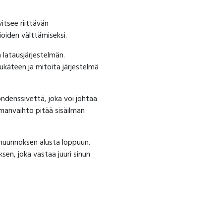
vitsee riittävän
oiden välttämiseksi.
a latausjärjestelmän.
käteen ja mitoita järjestelmä
ndenssivettä, joka voi johtaa
lmanvaihto pitää sisäilman
muunnoksen alusta loppuun.
en, joka vastaa juuri sinun