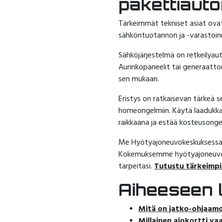
pakettiau
Tärkeimmät tekniset asiat ovat 
sähköntuotannon ja -varastoinn
Sähköjärjestelmä on retkeilyauto
Aurinkopaneelit tai generaatto
sen mukaan.
Eristys on ratkaisevan tärkeä 
homeongelmiin. Käytä laadukkai
raikkaana ja estää kosteusonge
Me Hyötyajoneuvokeskuksessa 
Kokemuksemme hyötyajoneuvojen 
tarpeitasi.
Tutustu tärkeimpi
Aiheeseen li
Mitä on jatko-ohjaam
Millainen ajokortti va