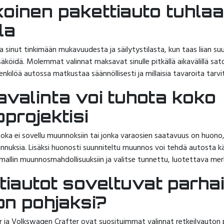
inen pakettiauto tuhlaa
la
a sinut tinkimään mukavuudesta ja säilytystilasta, kun taas liian su
äköidä. Molemmat valinnat maksavat sinulle pitkällä aikavälillä satoj
nkilöä autossa matkustaa säännöllisesti ja millaisia tavaroita tarvi
valinta voi tuhota koko
oprojektisi
, joka ei sovellu muunnoksiin tai jonka varaosien saatavuus on huo
tannuksia. Lisäksi huonosti suunniteltu muunnos voi tehdä autosta 
mallin muunnosmahdollisuuksiin ja valitse tunnettu, luotettava merk
tiautot soveltuvat parha
on pohjaksi?
r ja Volkswagen Crafter ovat suosituimmat valinnat retkeilyauton 