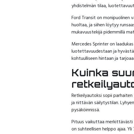
yhdistelmän tilaa, luotettavuu
Ford Transit on monipuolinen val
huoltaa, ja siihen löytyy runsaa
mukavuustekijä pidemmillä matk
Mercedes Sprinter on laadukas j
luotettavuudestaan ja hyvästä
kohtuulliseen hintaan ja tarjo
Kuinka suur
retkeilyaut
Retkeilyautoksi sopii parhaite
ja riittävän säilytystilan. Lyh
pysäköinnissä.
Pituus vaikuttaa merkittävästi
on suhteellisen helppo ajaa. Yli