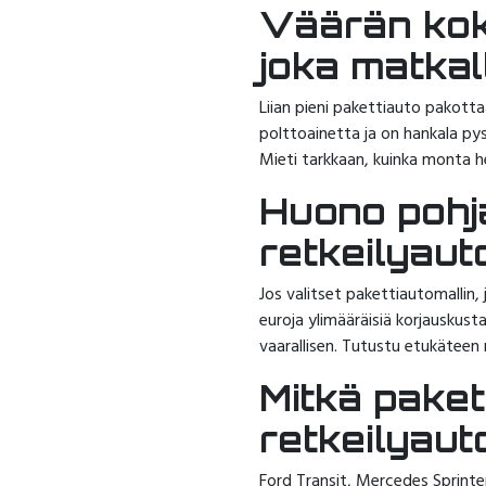
Väärän koko
joka matkal
Liian pieni pakettiauto pakotta
polttoainetta ja on hankala pys
Mieti tarkkaan, kuinka monta he
Huono pohja
retkeilyaut
Jos valitset pakettiautomallin
euroja ylimääräisiä korjauskus
vaarallisen. Tutustu etukäteen 
Mitkä paket
retkeilyaut
Ford Transit, Mercedes Sprinte