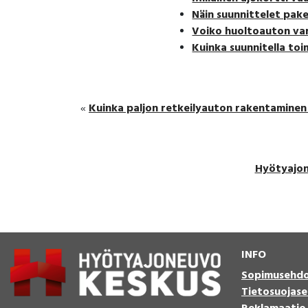
Näin suunnittelet pake
Voiko huoltoauton var
Kuinka suunnitella toi
Kuinka paljon retkeilyauton rakentamine
«
Hyötyajo
INFO
Sopimusehd
Tietosuojase