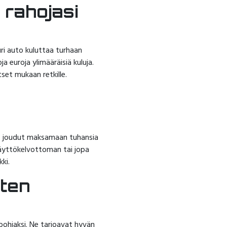
 rahojasi
uri auto kuluttaa turhaan
a euroja ylimääräisiä kuluja.
tset mukaan retkille.
no, joudut maksamaan tuhansia
käyttökelvottoman tai jopa
ki.
iten
pohjaksi. Ne tarjoavat hyvän