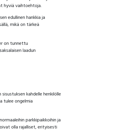
t hyviä vaihtoehtoja.
sen edullinen hankkia ja
sällä, mikä on tärkeä
ter on tunnettu
saksalaisen laadun
sisustuksen kahdelle henkilölle
sa tulee ongelmia
ormaaleihin parkkipaikkoihin ja
at olla rajalliset, erityisesti