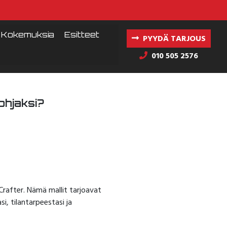
Kokemuksia
Esitteet
PYYDÄ TARJOUS
010 505 2576
ohjaksi?
Crafter. Nämä mallit tarjoavat
i, tilantarpeestasi ja