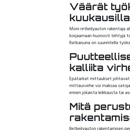
Väärät työk
kuukausill
Moni retkeilyauton rakentaja al
korjaamaan huonosti tehtyjä töi
Ratkaisuna on suunnitella työka
Puutteellis
kalliita virh
Epätarkat mittaukset johtavat v
mittausvirhe voi maksaa satoja 
ennen jokaista leikkausta tai a
Mitä perust
rakentami
Retkeilyauton rakentamisen peru