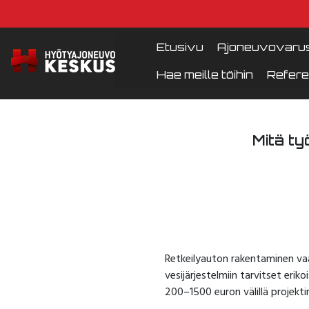
Etusivu
Ajoneuvovarus
Hae meille töihin
Refere
Mitä ty
Retkeilyauton rakentaminen vaa
vesijärjestelmiin tarvitset eri
200–1500 euron välillä projekti