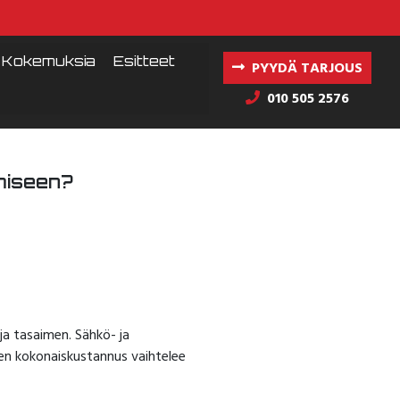
Kokemuksia
Esitteet
PYYDÄ TARJOUS
010 505 2576
amiseen?
ja tasaimen. Sähkö- ja
ujen kokonaiskustannus vaihtelee