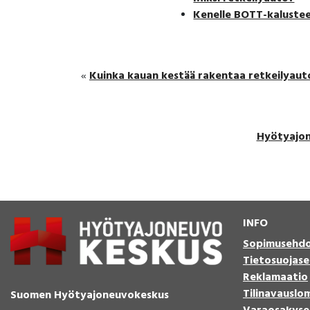
Kenelle BOTT-kalustee
Kuinka kauan kestää rakentaa retkeilyauto
«
Hyötyajo
INFO
Sopimusehd
Tietosuojase
Reklamaatio
Tilinavauslo
Suomen Hyötyajoneuvokeskus