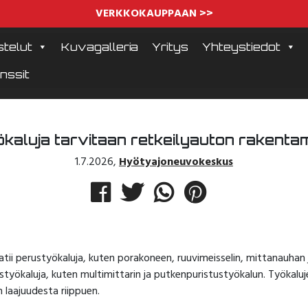
VERKKOKAUPPAAN >>
telut
Kuvagalleria
Yritys
Yhteystiedot
nssit
ökaluja tarvitaan retkeilyauton rakent
1.7.2026
,
Hyötyajoneuvokeskus
tii perustyökaluja, kuten porakoneen, ruuvimeisselin, mittanauhan 
koistyökaluja, kuten multimittarin ja putkenpuristustyökalun. Työkal
n laajuudesta riippuen.