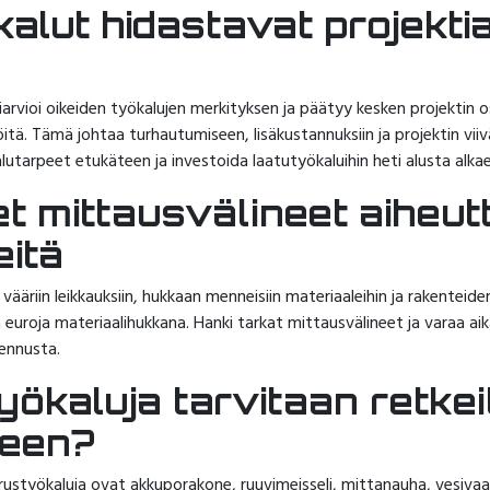
alut hidastavat projekti
a
iarvioi oikeiden työkalujen merkityksen ja päätyy kesken projektin o
tä. Tämä johtaa turhautumiseen, lisäkustannuksiin ja projektin viiv
lutarpeet etukäteen ja investoida laatutyökaluihin heti alusta alka
et mittausvälineet aiheut
eitä
ääriin leikkauksiin, hukkaan menneisiin materiaaleihin ja rakenteid
euroja materiaalihukkana. Hanki tarkat mittausvälineet ja varaa aik
sennusta.
yökaluja tarvitaan retke
seen?
styökaluja ovat akkuporakone, ruuvimeisseli, mittanauha, vesivaaka,