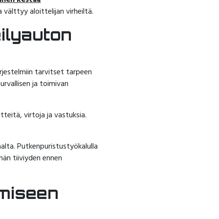
inen kestää
älttyy aloittelijan virheiltä.
eilyauton
ärjestelmiin tarvitset tarpeen
urvallisen ja toimivan
teitä, virtoja ja vastuksia.
nalta. Putkenpuristustyökalulla
lmän tiiviyden ennen
amiseen