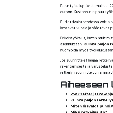
Perustyökalupaketti maksaa 20
euroon. Kustannus riippuu työka
Budjettivaihtoehdossa voit alo
kestävät vuosia ja säästävät pi
Erikoistyökalut, kuten multimi
asennukseen.
Kuinka paljon 
huomioida myös työkalukustan
Jos suunnittelet laajaa retkei
rakentamisesta ja varustelusta
retkeilyn suunnitteluun ammatt
Aiheeseen li
VW Crafter jatko-ohj
Kuinka paljon retkei
Miten lisävalot puhdis
Miksi retkeilyauto?