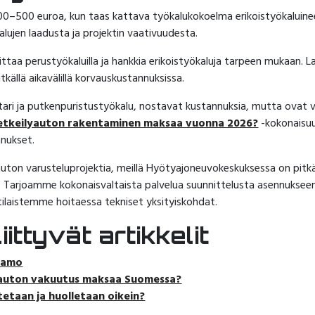
0–500 euroa, kun taas kattava työkalukokoelma erikoistyökaluin
lujen laadusta ja projektin vaativuudesta.
ittaa perustyökaluilla ja hankkia erikoistyökaluja tarpeen mukaan.
tkällä aikavälillä korvauskustannuksissa.
ttari ja putkenpuristustyökalu, nostavat kustannuksia, mutta ovat 
retkeilyauton rakentaminen maksaa vuonna 2026?
-kokonaisuu
nukset.
lyauton varusteluprojektia, meillä Hyötyajoneuvokeskuksessa on pit
. Tarjoamme kokonaisvaltaista palvelua suunnittelusta asennukseen
ilaistemme hoitaessa tekniset yksityiskohdat.
ittyvät artikkelit
aamo
lyauton vakuutus maksaa Suomessa?
tetaan ja huolletaan oikein?