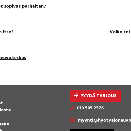
t sopivat parhaiten?
 itse?
Voiko ret
neuvokeskus
PYYDÄ TARJOUS
ot
010 505 2576
loste
myynti@hyotyajoneuvo
make