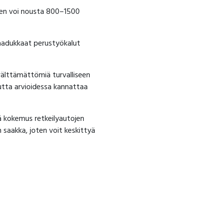
een voi nousta 800–1500
 Laadukkaat perustyökalut
välttämättömiä turvalliseen
tta arvioidessa kannattaa
kä kokemus retkeilyautojen
 saakka, joten voit keskittyä