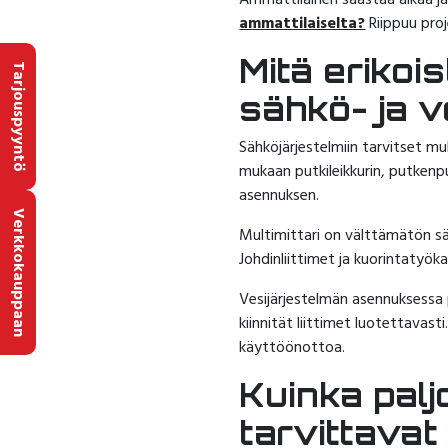
Ammattilainen säästää aikaa j
ammattilaiselta?
Riippuu proj
Mitä erikoi
Tarjouspyyntö
sähkö- ja v
Sähköjärjestelmiin tarvitset mul
mukaan putkileikkurin, putkenpu
asennuksen.
Verkkokauppaan
Multimittari on välttämätön säh
Johdinliittimet ja kuorintatyöka
Vesijärjestelmän asennuksessa p
kiinnität liittimet luotettavast
käyttöönottoa.
Kuinka palj
tarvittava