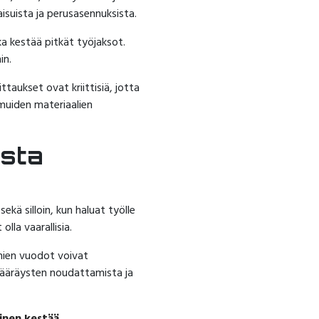
aisuista ja perusasennuksista.
ka kestää pitkät työjaksot.
in.
taukset ovat kriittisiä, jotta
 muiden materiaalien
ista
ekä silloin, kun haluat työlle
lla vaarallisia.
lmien vuodot voivat
 määräysten noudattamista ja