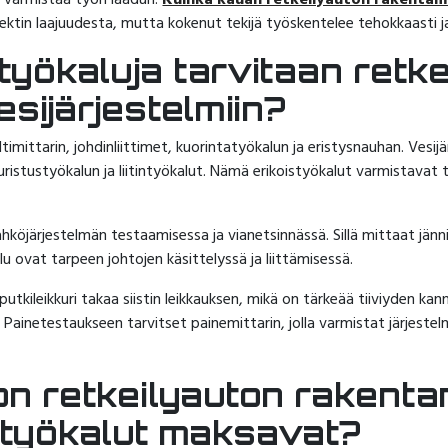
a varmistaa työn laadun.
Kuinka kauan retkeilyauton rakentam
ektin laajuudesta, mutta kokenut tekijä työskentelee tehokkaasti ja v
styökaluja tarvitaan retk
esijärjestelmiin?
timittarin, johdinliittimet, kuorintatyökalun ja eristysnauhan. Vesij
ristustyökalun ja liitintyökalut. Nämä erikoistyökalut varmistavat t
köjärjestelmän testaamisessa ja vianetsinnässä. Sillä mittaat jännit
lu ovat tarpeen johtojen käsittelyssä ja liittämisessä.
utkileikkuri takaa siistin leikkauksen, mikä on tärkeää tiiviyden kan
i. Painetestaukseen tarvitset painemittarin, jolla varmistat järjeste
on retkeilyauton rakent
t työkalut maksavat?