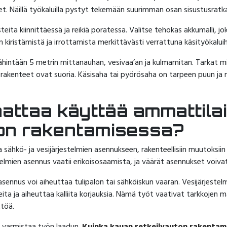
keet. Näillä työkaluilla pystyt tekemään suurimman osan sisustusratk
ita kiinnittäessä ja reikiä poratessa. Valitse tehokas akkumalli, jo
 kiristämistä ja irrottamista merkittävästi verrattuna käsityökaluih
hintään 5 metrin mittanauhan, vesivaa’an ja kulmamitan. Tarkat mit
ja rakenteet ovat suoria. Käsisaha tai pyörösaha on tarpeen puun ja
nattaa käyttää ammattila
ton rakentamisessa?
ähkö- ja vesijärjestelmien asennukseen, rakenteellisiin muutoksiin s
lmien asennus vaatii erikoisosaamista, ja väärät asennukset voivat o
 asennus voi aiheuttaa tulipalon tai sähköiskun vaaran. Vesijärjeste
ita ja aiheuttaa kalliita korjauksia. Nämä työt vaativat tarkkojen
ttöä.