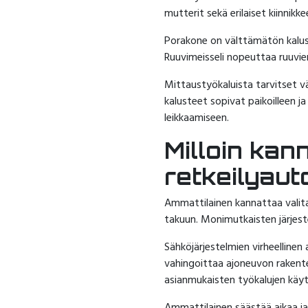
mutterit sekä erilaiset kiinnik
Porakone on välttämätön kaluste
Ruuvimeisseli nopeuttaa ruuvien
Mittaustyökaluista tarvitset vä
kalusteet sopivat paikoilleen 
leikkaamiseen.
Milloin kan
retkeilyau
Ammattilainen kannattaa valita s
takuun. Monimutkaisten järjeste
Sähköjärjestelmien virheellinen
vahingoittaa ajoneuvon rakente
asianmukaisten työkalujen käy