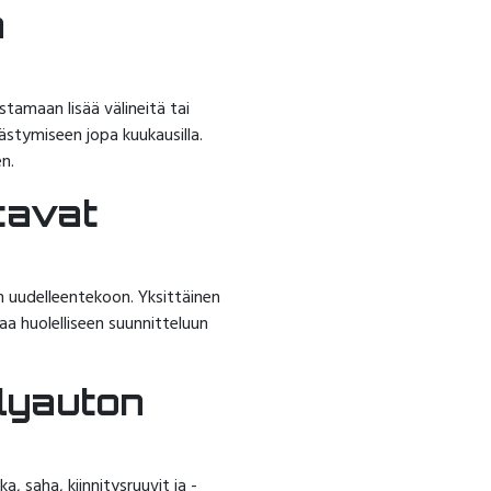
a
stamaan lisää välineitä tai
ästymiseen jopa kuukausilla.
en.
tavat
en uudelleentekoon. Yksittäinen
aa huolelliseen suunnitteluun
ilyauton
 saha, kiinnitysruuvit ja -