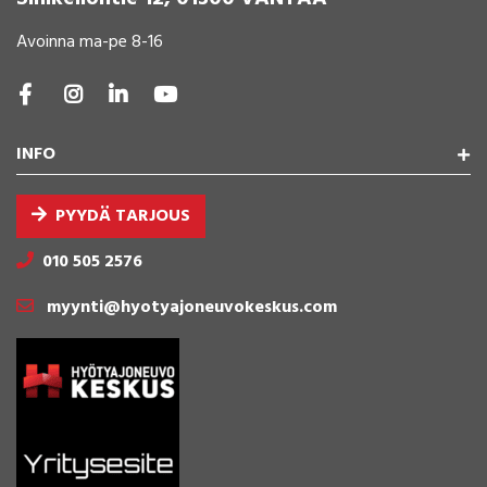
Avoinna ma-pe 8-16
INFO
PYYDÄ TARJOUS
010 505 2576
myynti@hyotyajoneuvokeskus.com