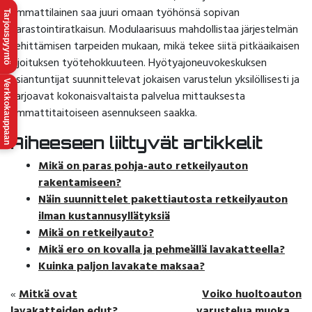
ammattilainen saa juuri omaan työhönsä sopivan
Tarjouspyyntö
varastointiratkaisun. Modulaarisuus mahdollistaa järjestelmän
kehittämisen tarpeiden mukaan, mikä tekee siitä pitkäaikaisen
sijoituksen työtehokkuuteen. Hyötyajoneuvokeskuksen
asiantuntijat suunnittelevat jokaisen varustelun yksilöllisesti ja
Verkkokauppaan
tarjoavat kokonaisvaltaista palvelua mittauksesta
ammattitaitoiseen asennukseen saakka.
Aiheeseen liittyvät artikkelit
Mikä on paras pohja-auto retkeilyauton
rakentamiseen?
Näin suunnittelet pakettiautosta retkeilyauton
ilman kustannusyllätyksiä
Mikä on retkeilyauto?
Mikä ero on kovalla ja pehmeällä lavakatteella?
Kuinka paljon lavakate maksaa?
Mitkä ovat
Voiko huoltoauton
«
lavakatteiden edut?
varustelua muokata