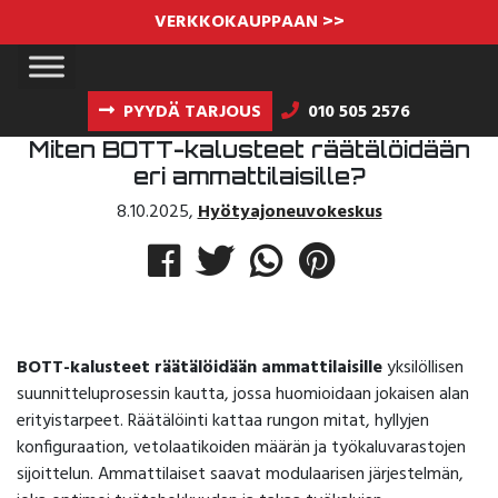
VERKKOKAUPPAAN >>
PYYDÄ TARJOUS
010 505 2576
Miten BOTT-kalusteet räätälöidään
eri ammattilaisille?
8.10.2025
,
Hyötyajoneuvokeskus
BOTT-kalusteet räätälöidään ammattilaisille
yksilöllisen
suunnitteluprosessin kautta, jossa huomioidaan jokaisen alan
erityistarpeet. Räätälöinti kattaa rungon mitat, hyllyjen
konfiguraation, vetolaatikoiden määrän ja työkaluvarastojen
sijoittelun. Ammattilaiset saavat modulaarisen järjestelmän,