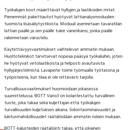
Työkalujen koot määrittävät hyllyjen ja laatikoiden mitat.
Pienemmät pakettiautot hyötyvät lattianalusmoduulien
tuomista lisäsäilytystiloista. Moduuli asennetaan tavaratilan
lattian päälle ja sen päälle tulee vanerikansi, jonka päälle
rakennetaan varustelu.
Käytettävyysvaatimukset vaihtelevat ammatin mukaan.
Huoltoteknikot tarvitsevat nopeaa pääsyä työkaluihin, joten
he hyötyvät vetolaatikoista ja helposti avautuvista
hyllyjärjestelmistä. Lavapeite toimii työmaalla työtasona ja
työpisteenä, kun tilaa ei ole riittävästi tarjolla.
Turvallisuusvaatimukset huomioidaan jokaisessa
suunnittelussa. BOTT Vario3 on kolaritestattu turvallinen
tuote, joka takaa sekä kuljettajan että työkalujen
turvallisuuden kuljetuksen aikana. Sidontaominaisuudet ja
lukitusmahdollisuudet räätälöidään ammatin riskien mukaan.
BOTT-kalusteiden räätälöinti takaa, että jokainen