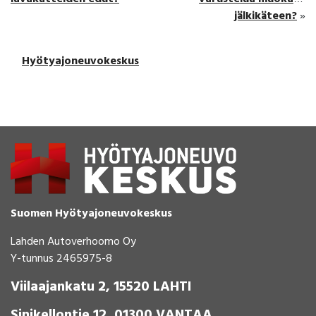
jälkikäteen?
»
Hyötyajoneuvokeskus
Suomen Hyötyajoneuvokeskus
Lahden Autoverhoomo Oy
Y-tunnus 2465975-8
Viilaajankatu 2, 15520 LAHTI
Sinikellontie 12, 01300 VANTAA