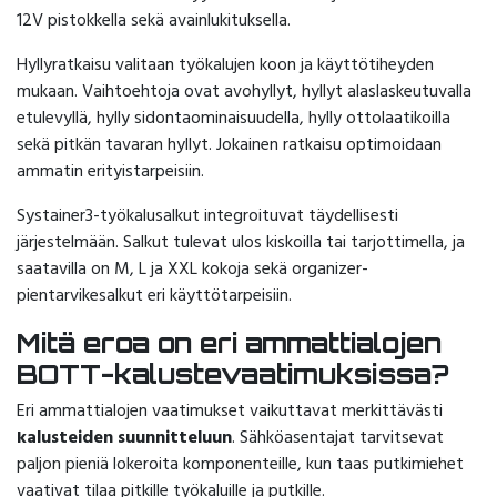
12V pistokkella sekä avainlukituksella.
Hyllyratkaisu valitaan työkalujen koon ja käyttötiheyden
mukaan. Vaihtoehtoja ovat avohyllyt, hyllyt alaslaskeutuvalla
etulevyllä, hylly sidontaominaisuudella, hylly ottolaatikoilla
sekä pitkän tavaran hyllyt. Jokainen ratkaisu optimoidaan
ammatin erityistarpeisiin.
Systainer3-työkalusalkut integroituvat täydellisesti
järjestelmään. Salkut tulevat ulos kiskoilla tai tarjottimella, ja
saatavilla on M, L ja XXL kokoja sekä organizer-
pientarvikesalkut eri käyttötarpeisiin.
Mitä eroa on eri ammattialojen
BOTT-kalustevaatimuksissa?
Eri ammattialojen vaatimukset vaikuttavat merkittävästi
kalusteiden suunnitteluun
. Sähköasentajat tarvitsevat
paljon pieniä lokeroita komponenteille, kun taas putkimiehet
vaativat tilaa pitkille työkaluille ja putkille.