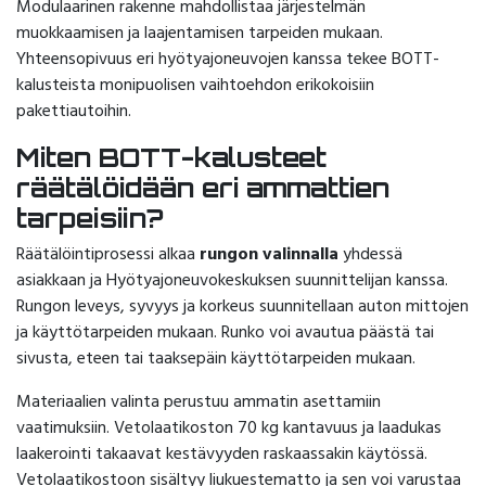
Modulaarinen rakenne mahdollistaa järjestelmän
muokkaamisen ja laajentamisen tarpeiden mukaan.
Yhteensopivuus eri hyötyajoneuvojen kanssa tekee BOTT-
kalusteista monipuolisen vaihtoehdon erikokoisiin
pakettiautoihin.
Miten BOTT-kalusteet
räätälöidään eri ammattien
tarpeisiin?
Räätälöintiprosessi alkaa
rungon valinnalla
yhdessä
asiakkaan ja Hyötyajoneuvokeskuksen suunnittelijan kanssa.
Rungon leveys, syvyys ja korkeus suunnitellaan auton mittojen
ja käyttötarpeiden mukaan. Runko voi avautua päästä tai
sivusta, eteen tai taaksepäin käyttötarpeiden mukaan.
Materiaalien valinta perustuu ammatin asettamiin
vaatimuksiin. Vetolaatikoston 70 kg kantavuus ja laadukas
laakerointi takaavat kestävyyden raskaassakin käytössä.
Vetolaatikostoon sisältyy liukuestematto ja sen voi varustaa