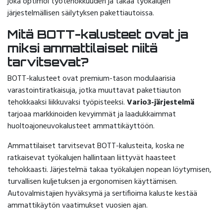
joka optimoi työtehokkuuden ja takaa työkalujen
järjestelmällisen säilytyksen pakettiautoissa.
Mitä BOTT-kalusteet ovat ja
miksi ammattilaiset niitä
tarvitsevat?
BOTT-kalusteet ovat premium-tason modulaarisia
varastointiratkaisuja, jotka muuttavat pakettiauton
tehokkaaksi liikkuvaksi työpisteeksi.
Vario3-järjestelmä
tarjoaa markkinoiden kevyimmät ja laadukkaimmat
huoltoajoneuvokalusteet ammattikäyttöön.
Ammattilaiset tarvitsevat BOTT-kalusteita, koska ne
ratkaisevat työkalujen hallintaan liittyvät haasteet
tehokkaasti. Järjestelmä takaa työkalujen nopean löytymisen,
turvallisen kuljetuksen ja ergonomisen käyttämisen.
Autovalmistajien hyväksymä ja sertifioima kaluste kestää
ammattikäytön vaatimukset vuosien ajan.