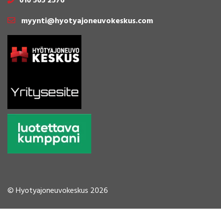
010 505 2576
myynti@hyotyajoneuvokeskus.com
© Hyotyajoneuvokeskus 2026