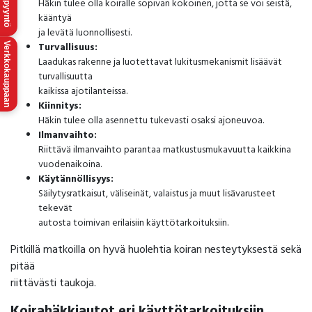
Häkin tulee olla koiralle sopivan kokoinen, jotta se voi seistä,
kääntyä
ja levätä luonnollisesti.
Turvallisuus:
Verkkokauppaan
Laadukas rakenne ja luotettavat lukitusmekanismit lisäävät
turvallisuutta
kaikissa ajotilanteissa.
Kiinnitys:
Häkin tulee olla asennettu tukevasti osaksi ajoneuvoa.
Ilmanvaihto:
Riittävä ilmanvaihto parantaa matkustusmukavuutta kaikkina
vuodenaikoina.
Käytännöllisyys:
Säilytysratkaisut, väliseinät, valaistus ja muut lisävarusteet
tekevät
autosta toimivan erilaisiin käyttötarkoituksiin.
Pitkillä matkoilla on hyvä huolehtia koiran nesteytyksestä sekä
pitää
riittävästi taukoja.
Koirahäkkiautot eri käyttötarkoituksiin