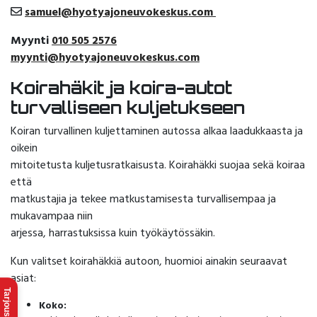
samuel@hyotyajoneuvokeskus.com
Myynti
010 505 2576
myynti@hyotyajoneuvokeskus.com
Koirahäkit ja koira-autot
turvalliseen kuljetukseen
Koiran turvallinen kuljettaminen autossa alkaa laadukkaasta ja
oikein
mitoitetusta kuljetusratkaisusta. Koirahäkki suojaa sekä koiraa
että
matkustajia ja tekee matkustamisesta turvallisempaa ja
mukavampaa niin
arjessa, harrastuksissa kuin työkäytössäkin.
Kun valitset koirahäkkiä autoon, huomioi ainakin seuraavat
asiat:
Tarjouspyyntö
Koko: