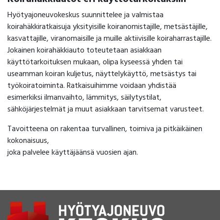
Hyötyajoneuvokeskus suunnittelee ja valmistaa
koirahäkkiratkaisuja yksityisille koiranomistajille, metsästäjille,
kasvattajille, viranomaisille ja muille aktiivisille koiraharrastajille.
Jokainen koirahäkkiauto toteutetaan asiakkaan
käyttötarkoituksen mukaan, olipa kyseessä yhden tai
useamman koiran kuljetus, näyttelykäyttö, metsästys tai
työkoiratoiminta. Ratkaisuihimme voidaan yhdistää
esimerkiksi ilmanvaihto, lämmitys, säilytystilat,
sähköjärjestelmät ja muut asiakkaan tarvitsemat varusteet.
Tavoitteena on rakentaa turvallinen, toimiva ja pitkäikäinen
kokonaisuus,
joka palvelee käyttäjäänsä vuosien ajan.