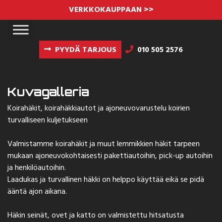
VERKKOKAUPPAAN >>
PYYDÄ TARJOUS
010 505 2576
Kuvagalleria
Koirahäkit, koirahäkkiautot ja ajoneuvovarustelu koirien
turvalliseen kuljetukseen
Valmistamme koirahäkit ja muut lemmikkien häkit tarpeen
mukaan ajoneuvokohtaisesti pakettiautoihin, pick-up autoihin
ja henkilöautoihin.
Laadukas ja turvallinen häkki on helppo käyttää eikä se pidä
ääntä ajon aikana.
Häkin seinät, ovet ja katto on valmistettu hitsatusta