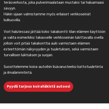
teräsverkosta, joka pulverimaalataan mustaksi tai haluamaasi
sävyyn.
Häkin sijaan valmistamme myös erilaiset verkkoseinät
kulkuovilla.
Voit halutessasi jättää koko takakontti tilan eläimen käyttöön
ja valita esimerkiksi takaovelle verkkoseinän lukittavalla ovella
jolloin voit pitää takakonttia auki varmistaen eläimen
esteettömän näkyvyyden ja tuuletuksen, sekä varmistaen
turvallisen lukituksen ja suojan.
Suosittelemme koira-autoihin lisävarusteeksi kattotuuletinta
ja ilmalämmitintä.
Pyydä tarjous koirahäkistä autoosi