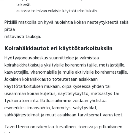
tekevät
autosta toimivan erilaisiin käyttötarkoituksiin.
Pitkillä matkoilla on hyvä huolehtia koiran nesteytyksestä sekä
pitää
riittävästi taukoja.
Koirahäkkiautot eri käyttötarkoituksiin
Hyötyajoneuvokeskus suunnittelee ja valmistaa
koirahäkkiratkaisuja yksityisille koiranomistajille, metsästäjille,
kasvattajille, viranomaisille ja muille aktiivisille koiraharrastajille.
Jokainen koirahäkkiauto toteutetaan asiakkaan
käyttötarkoituksen mukaan, olipa kyseessä yhden tai
useamman koiran kuljetus, näyttelykäyttö, metsästys tai
työkoiratoiminta. Ratkaisuihimme voidaan yhdistää
esimerkiksi ilmanvaihto, lämmitys, säilytystilat,
sähköjärjestelmät ja muut asiakkaan tarvitsemat varusteet.
Tavoitteena on rakentaa turvallinen, toimiva ja pitkäikäinen