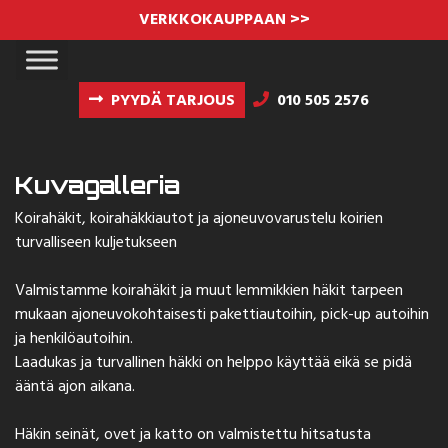
VERKKOKAUPPAAN >>
PYYDÄ TARJOUS
010 505 2576
Kuvagalleria
Koirahäkit, koirahäkkiautot ja ajoneuvovarustelu koirien
turvalliseen kuljetukseen
Valmistamme koirahäkit ja muut lemmikkien häkit tarpeen
mukaan ajoneuvokohtaisesti pakettiautoihin, pick-up autoihin
ja henkilöautoihin.
Laadukas ja turvallinen häkki on helppo käyttää eikä se pidä
ääntä ajon aikana.
Häkin seinät, ovet ja katto on valmistettu hitsatusta