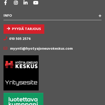
INFO
PYYDÄ TARJOUS
010 505 2576
myynti@hyotyajoneuvokeskus.com