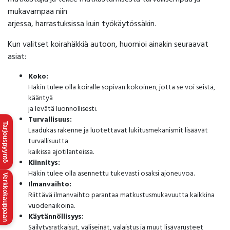
mukavampaa niin
arjessa, harrastuksissa kuin työkäytössäkin.
Kun valitset koirahäkkiä autoon, huomioi ainakin seuraavat
asiat:
Koko:
Häkin tulee olla koiralle sopivan kokoinen, jotta se voi seistä,
kääntyä
ja levätä luonnollisesti.
Turvallisuus:
Tarjouspyyntö
Laadukas rakenne ja luotettavat lukitusmekanismit lisäävät
turvallisuutta
kaikissa ajotilanteissa.
Kiinnitys:
Häkin tulee olla asennettu tukevasti osaksi ajoneuvoa.
Verkkokauppaan
Ilmanvaihto:
Riittävä ilmanvaihto parantaa matkustusmukavuutta kaikkina
vuodenaikoina.
Käytännöllisyys:
Säilytysratkaisut, väliseinät, valaistus ja muut lisävarusteet