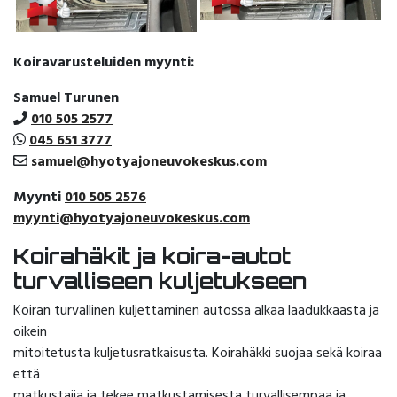
Koiravarusteluiden myynti:
Samuel Turunen
010 505 2577
045 651 3777
samuel@hyotyajoneuvokeskus.com
Myynti
010 505 2576
myynti@hyotyajoneuvokeskus.com
Koirahäkit ja koira-autot
turvalliseen kuljetukseen
Koiran turvallinen kuljettaminen autossa alkaa laadukkaasta ja
oikein
mitoitetusta kuljetusratkaisusta. Koirahäkki suojaa sekä koiraa
että
matkustajia ja tekee matkustamisesta turvallisempaa ja