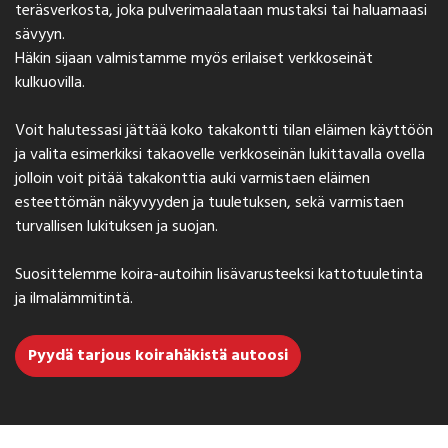
teräsverkosta, joka pulverimaalataan mustaksi tai haluamaasi
sävyyn.
Häkin sijaan valmistamme myös erilaiset verkkoseinät
kulkuovilla.
Voit halutessasi jättää koko takakontti tilan eläimen käyttöön
ja valita esimerkiksi takaovelle verkkoseinän lukittavalla ovella
jolloin voit pitää takakonttia auki varmistaen eläimen
esteettömän näkyvyyden ja tuuletuksen, sekä varmistaen
turvallisen lukituksen ja suojan.
Suosittelemme koira-autoihin lisävarusteeksi kattotuuletinta
ja ilmalämmitintä.
Pyydä tarjous koirahäkistä autoosi