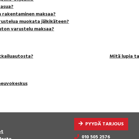
 asua?
on rakentaminen maksaa?
ustelua muokata jälkikäteen?
uton varustelu maksaa?
tkailuautosta?
Mitä lupia t
neuvokeskus
PYYDÄ TARJOUS
ot
010 505 2576