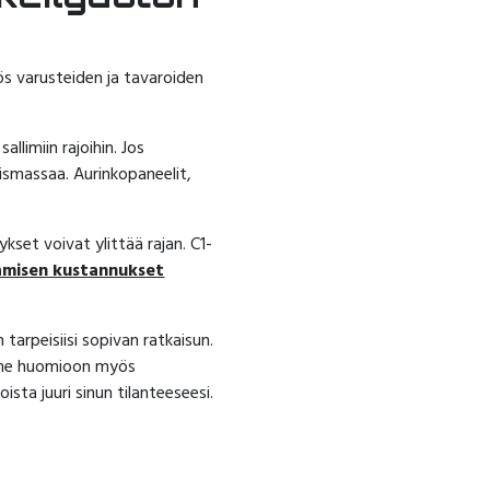
ös varusteiden ja tavaroiden
llimiin rajoihin. Jos
ismassaa. Aurinkopaneelit,
kset voivat ylittää rajan. C1-
amisen kustannukset
arpeisiisi sopivan ratkaisun.
mme huomioon myös
sta juuri sinun tilanteeseesi.