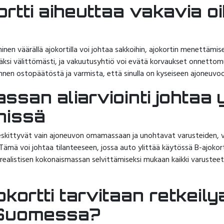
rtti aiheuttaa vakavia oi
inen väärällä ajokortilla voi johtaa sakkoihin, ajokortin menettämise
ksi välittömästi, ja vakuutusyhtiö voi evätä korvaukset onnettomu
nen ostopäätöstä ja varmista, että sinulla on kyseiseen ajoneuvoon
san aliarviointi johtaa y
nissä
eskittyvät vain ajoneuvon omamassaan ja unohtavat varusteiden, 
ämä voi johtaa tilanteeseen, jossa auto ylittää käytössä B-ajokorti
e realistisen kokonaismassan selvittämiseksi mukaan kaikki varusteet
jokortti tarvitaan retkeil
 Suomessa?