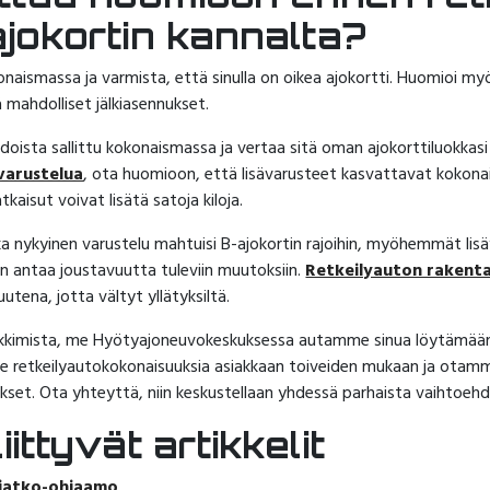
jokortin kannalta?
onaismassa ja varmista, että sinulla on oikea ajokortti. Huomioi my
mahdolliset jälkiasennukset.
doista sallittu kokonaismassa ja vertaa sitä oman ajokorttiluokkasi sa
varustelua
, ota huomioon, että lisävarusteet kasvattavat kokona
atkaisut voivat lisätä satoja kiloja.
a nykyinen varustelu mahtuisi B-ajokortin rajoihin, myöhemmät lisäy
n antaa joustavuutta tuleviin muutoksiin.
Retkeilyauton rakent
utena, jotta vältyt yllätyksiltä.
nkkimista, me Hyötyajoneuvokeskuksessa autamme sinua löytämään t
 retkeilyautokokonaisuuksia asiakkaan toiveiden mukaan ja ota
ukset. Ota yhteyttä, niin keskustellaan yhdessä parhaista vaihtoehdoi
ittyvät artikkelit
jatko-ohjaamo