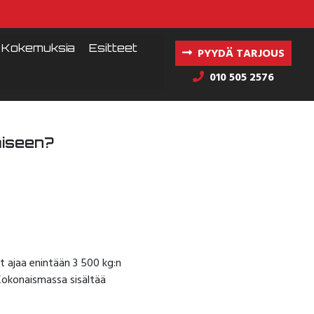
Kokemuksia
Esitteet
PYYDÄ TARJOUS
010 505 2576
miseen?
t ajaa enintään 3 500 kg:n
Kokonaismassa sisältää