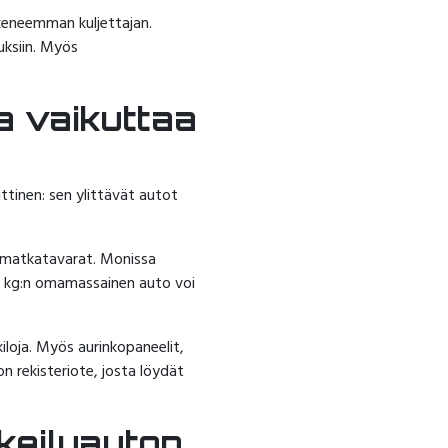
okeneemman kuljettajan.
uksiin. Myös
a vaikuttaa
ttinen: sen ylittävät autot
 matkatavarat. Monissa
00 kg:n omamassainen auto voi
kiloja. Myös aurinkopaneelit,
n rekisteriote, josta löydät
keilyauton