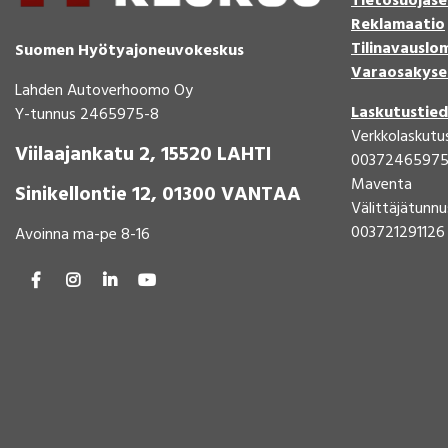
Tietosuojase
Reklamaatio
Tilinavauslo
Suomen Hyötyajoneuvokeskus
Varaosakyse
Lahden Autoverhoomo Oy
Laskutustie
Y-tunnus 2465975-8
Verkkolaskutu
Viilaajankatu 2, 15520 LAHTI
0037246597
Maventa
Sinikellontie 12, 01300 VANTAA
Välittäjätunnu
003721291126
Avoinna ma-pe 8-16