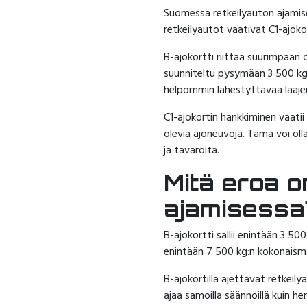
Suomessa retkeilyauton ajamis
retkeilyautot vaativat C1-ajoko
B-ajokortti riittää suurimpaan 
suunniteltu pysymään 3 500 kg:n 
helpommin lähestyttävää laajem
C1-ajokortin hankkiminen vaati
olevia ajoneuvoja. Tämä voi oll
ja tavaroita.
Mitä eroa on
ajamisessa
B-ajokortti sallii enintään 3 50
enintään 7 500 kg:n kokonaismas
B-ajokortilla ajettavat retkeily
ajaa samoilla säännöillä kuin h