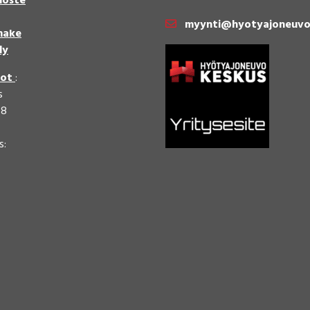
loste
myynti@hyotyajoneuvo
make
ly
dot
:
s
58
s: