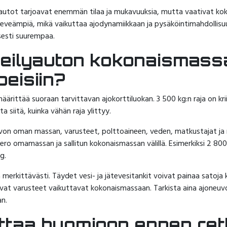
ilyautot tarjoavat enemmän tilaa ja mukavuuksia, mutta vaativat k
eveämpiä, mikä vaikuttaa ajodynamiikkaan ja pysäköintimahdollisu
isesti suurempaa.
keilyauton kokonaismass
peisiin?
rittää suoraan tarvittavan ajokorttiluokan. 3 500 kg:n raja on krii
a siitä, kuinka vähän raja ylittyy.
von oman massan, varusteet, polttoaineen, veden, matkustajat ja
 ero omamassan ja sallitun kokonaismassan välillä. Esimerkiksi 2 8
g.
 merkittävästi. Täydet vesi- ja jätevesitankit voivat painaa satoja 
tavat varusteet vaikuttavat kokonaismassaan. Tarkista aina ajoneuvo
an.
ottaa huomioon ennen ret