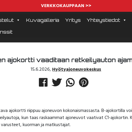
VERKKOKAUPPAAN >>
telut
Kuvagalleria
Yritys
Yhteystiedot
nssit
nen ajokortti vaaditaan retkeilyauton aja
15.6.2026
,
Hyötyajoneuvokeskus
ava ajokortti riippuu ajoneuvon kokonaismassasta. B-ajokortilla voi
eilyautoja, kun taas raskaammat ajoneuvot vaativat C1-ajokortin. 
 varusteet, kuorman ja matkustajat.