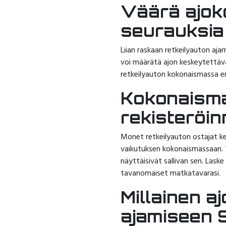
Väärä ajoko
seurauksia
Liian raskaan retkeilyauton ajam
voi määrätä ajon keskeytettävä
retkeilyauton kokonaismassa en
Kokonaismas
rekisteröin
Monet retkeilyauton ostajat k
vaikutuksen kokonaismassaan. T
näyttäisivät sallivan sen. Lask
tavanomaiset matkatavarasi.
Millainen a
ajamiseen