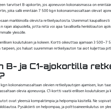
een tarvitset B-ajokortin, jos ajoneuvon kokonaismassa on enintä
rtin, joka sallii enintään 7 500 kg:n kokonaismassaltaan olevat ajon
osaan markkinoilla olevista retkeilyautoista. Useimmat kaupallisesti
rajan alapuolella, jotta niitä voi ajaa tavallisella henkilöauton ajok
malle yleisölle.
i erillisen koulutuksen ja kokeen. Kortti oikeuttaa ajamaan 3 500–7
a tarpeen, jos haluat suuremman retkeilyauton tai aiot kuljettaa pitk
 B- ja C1-ajokortilla ret
?
0 kg:n kokonaismassaltaan olevien retkeilyautojen ajamisen, kun taas 
saltaan olevia ajoneuvoja. C1-kortti vaatii erillisen koulutuksen ja 
autot ovat yleensä kompaktimpia ja helpompia käsitellä. Ne sopivat hyv
enkilöautoa. Pysäköinti on helpompaa, ja polttoaineenkulutus on yle