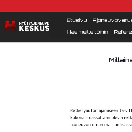
Etusivu
Ajoneuvovarus
Hae meille töihin
Refere
Millai
Retkeilyauton ajamiseen tarvitt
kokonaismassaltaan olevia retk
ajoneuvon oman massan lisäksi