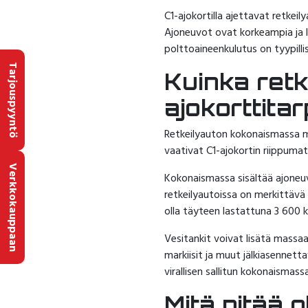
C1-ajokortilla ajettavat retke
Ajoneuvot ovat korkeampia ja l
polttoaineenkulutus on tyypill
Tarjouspyyntö
Kuinka ret
ajokorttitar
Retkeilyauton kokonaismassa mää
vaativat C1-ajokortin riippumatt
Verkkokauppaan
Kokonaismassa sisältää ajoneu
retkeilyautoissa on merkittävä
olla täyteen lastattuna 3 600 k
Vesitankit voivat lisätä massaa
markiisit ja muut jälkiasennet
virallisen sallitun kokonaismass
Mitä pitää 