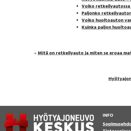
Voiko retkeilyautossa
Paljonko retkeilyaut
Voiko huoltoauton var
Kuinka paljon huoltoa
Mitä on retkeilyauto ja miten se eroaa ma
«
Hyötyajo
INFO
Sopimusehd