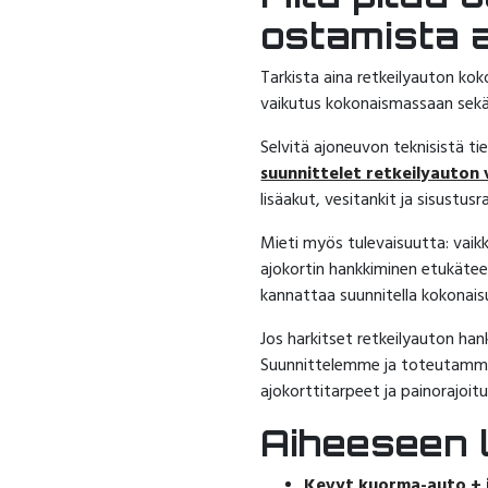
ostamista a
Tarkista aina retkeilyauton kok
vaikutus kokonaismassaan sekä 
Selvitä ajoneuvon teknisistä tie
suunnittelet retkeilyauton 
lisäakut, vesitankit ja sisustusr
Mieti myös tulevaisuutta: vaikk
ajokortin hankkiminen etukätee
kannattaa suunnitella kokonaisu
Jos harkitset retkeilyauton ha
Suunnittelemme ja toteutamme
ajokorttitarpeet ja painorajoit
Aiheeseen li
Kevyt kuorma-auto + 