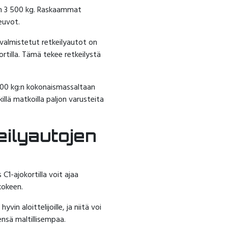
än 3 500 kg. Raskaammat
euvot.
 valmistetut retkeilyautot on
ortilla. Tämä tekee retkeilystä
 500 kg:n kokonaismassaltaan
illä matkoilla paljon varusteita
keilyautojen
C1-ajokortilla voit ajaa
kokeen.
in aloittelijoille, ja niitä voi
ensä maltillisempaa.