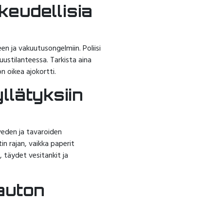
keudellisia
en ja vakuutusongelmiin. Poliisi
ustilanteessa. Tarkista aina
 oikea ajokortti.
llätyksiin
veden ja tavaroiden
n rajan, vaikka paperit
, täydet vesitankit ja
yauton