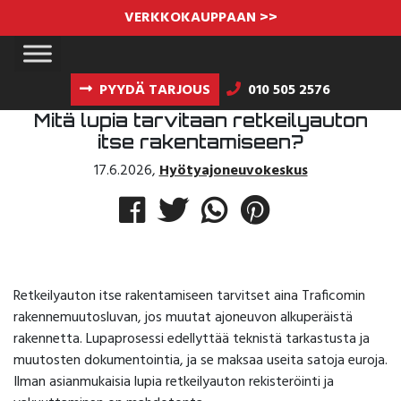
VERKKOKAUPPAAN >>
PYYDÄ TARJOUS
010 505 2576
Mitä lupia tarvitaan retkeilyauton
itse rakentamiseen?
17.6.2026
,
Hyötyajoneuvokeskus
Retkeilyauton itse rakentamiseen tarvitset aina Traficomin
rakennemuutosluvan, jos muutat ajoneuvon alkuperäistä
rakennetta. Lupaprosessi edellyttää teknistä tarkastusta ja
muutosten dokumentointia, ja se maksaa useita satoja euroja.
Ilman asianmukaisia lupia retkeilyauton rekisteröinti ja