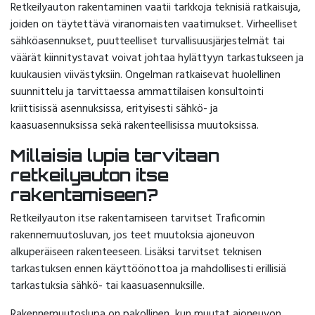
Retkeilyauton rakentaminen vaatii tarkkoja teknisiä ratkaisuja,
joiden on täytettävä viranomaisten vaatimukset. Virheelliset
sähköasennukset, puutteelliset turvallisuusjärjestelmät tai
väärät kiinnitystavat voivat johtaa hylättyyn tarkastukseen ja
kuukausien viivästyksiin. Ongelman ratkaisevat huolellinen
suunnittelu ja tarvittaessa ammattilaisen konsultointi
kriittisissä asennuksissa, erityisesti sähkö- ja
kaasuasennuksissa sekä rakenteellisissa muutoksissa.
Millaisia lupia tarvitaan
retkeilyauton itse
rakentamiseen?
Retkeilyauton itse rakentamiseen tarvitset Traficomin
rakennemuutosluvan, jos teet muutoksia ajoneuvon
alkuperäiseen rakenteeseen. Lisäksi tarvitset teknisen
tarkastuksen ennen käyttöönottoa ja mahdollisesti erillisiä
tarkastuksia sähkö- tai kaasuasennuksille.
Rakennemuutoslupa on pakollinen, kun muutat ajoneuvon