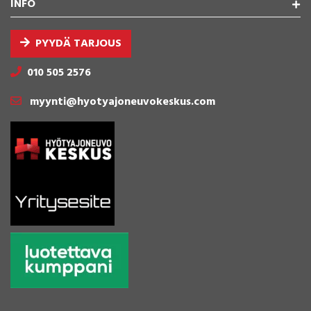
INFO
PYYDÄ TARJOUS
010 505 2576
myynti@hyotyajoneuvokeskus.com