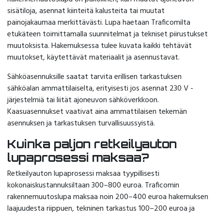
sisätiloja, asennat kiinteitä kalusteita tai muutat
painojakaumaa merkittävästi. Lupa haetaan Traficomilta
etukäteen toimittamalla suunnitelmat ja tekniset piirustukset
muutoksista. Hakemuksessa tulee kuvata kaikki tehtävät
muutokset, käytettävät materiaalit ja asennustavat.
Sähköasennuksille saatat tarvita erillisen tarkastuksen
sähköalan ammattilaiselta, erityisesti jos asennat 230 V -
järjestelmiä tai liität ajoneuvon sähköverkkoon.
Kaasuasennukset vaativat aina ammattilaisen tekemän
asennuksen ja tarkastuksen turvallisuussyistä.
Kuinka paljon retkeilyauton
lupaprosessi maksaa?
Retkeilyauton lupaprosessi maksaa tyypillisesti
kokonaiskustannuksiltaan 300–800 euroa. Traficomin
rakennemuutoslupa maksaa noin 200–400 euroa hakemuksen
laajuudesta riippuen, tekninen tarkastus 100–200 euroa ja