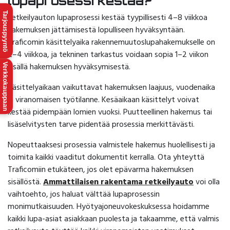
lupaprosessi kestää?
Tarjouspyyntö
Retkeilyauton lupaprosessi kestää tyypillisesti 4–8 viikkoa
hakemuksen jättämisestä lopulliseen hyväksyntään.
Traficomin käsittelyaika rakennemuutoslupahakemukselle on
2–4 viikkoa, ja tekninen tarkastus voidaan sopia 1–2 viikon
sisällä hakemuksen hyväksymisestä.
Verkkokauppaan
Käsittelyaikaan vaikuttavat hakemuksen laajuus, vuodenaika
ja viranomaisen työtilanne. Kesäaikaan käsittelyt voivat
kestää pidempään lomien vuoksi. Puutteellinen hakemus tai
lisäselvitysten tarve pidentää prosessia merkittävästi.
Nopeuttaaksesi prosessia valmistele hakemus huolellisesti ja
toimita kaikki vaaditut dokumentit kerralla. Ota yhteyttä
Traficomiin etukäteen, jos olet epävarma hakemuksen
sisällöstä.
Ammattilaisen rakentama retkeilyauto
voi olla
vaihtoehto, jos haluat välttää lupaprosessin
monimutkaisuuden. Hyötyajoneuvokeskuksessa hoidamme
kaikki lupa-asiat asiakkaan puolesta ja takaamme, että valmis