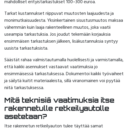
mahdolliset erityistarkastukset 100–300 euroa.
Tarkat kustannukset riippuvat muutosten laajuudesta ja
monimutkaisuudesta. Yksinkertainen sisustusmuutos maksaa
vähemmän kuin laaja rakenteellinen muutos, joka vaatii
useampia tarkastuksia. Jos joudut tekemään korjauksia
ensimmäisen tarkastuksen jälkeen, lisäkustannuksia syntyy
uusista tarkastuksista.
Säästät rahaa valmistautumalla huolellisesti ja varmistamalla,
että kaikki asennukset vastaavat vaatimuksia jo
ensimmäisessä tarkastuksessa. Dokumentoi kaikki työvaiheet
ja säilytä kuitit materiaaleista, sillä viranomainen voi pyytää
niitä tarkastuksessa.
Mitä teknisiä vaatimuksia itse
rakennetulle retkeilyautolle
asetetaan?
Itse rakennetun retkeilyauton tulee täyttää samat