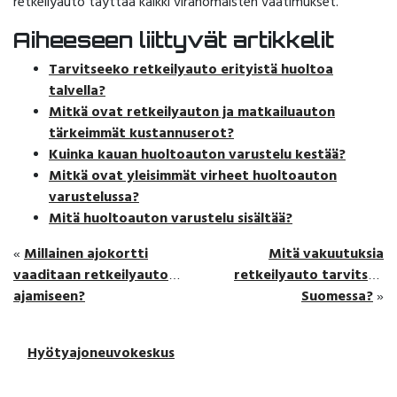
retkeilyauto täyttää kaikki viranomaisten vaatimukset.
Aiheeseen liittyvät artikkelit
Tarvitseeko retkeilyauto erityistä huoltoa
talvella?
Mitkä ovat retkeilyauton ja matkailuauton
tärkeimmät kustannuserot?
Kuinka kauan huoltoauton varustelu kestää?
Mitkä ovat yleisimmät virheet huoltoauton
varustelussa?
Mitä huoltoauton varustelu sisältää?
Millainen ajokortti
Mitä vakuutuksia
«
vaaditaan retkeilyauton
retkeilyauto tarvitsee
ajamiseen?
Suomessa?
»
Hyötyajoneuvokeskus