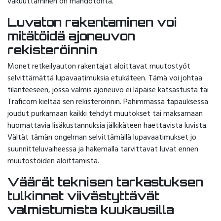
vakuuttaminen on mahdotonta.
Luvaton rakentaminen voi
mitätöidä ajoneuvon
rekisteröinnin
Monet retkeilyauton rakentajat aloittavat muutostyöt
selvittämättä lupavaatimuksia etukäteen. Tämä voi johtaa
tilanteeseen, jossa valmis ajoneuvo ei läpäise katsastusta tai
Traficom kieltää sen rekisteröinnin. Pahimmassa tapauksessa
joudut purkamaan kaikki tehdyt muutokset tai maksamaan
huomattavia lisäkustannuksia jälkikäteen haettavista luvista.
Vältät tämän ongelman selvittämällä lupavaatimukset jo
suunnitteluvaiheessa ja hakemalla tarvittavat luvat ennen
muutostöiden aloittamista.
Väärät teknisen tarkastuksen
tulkinnat viivästyttävät
valmistumista kuukausilla