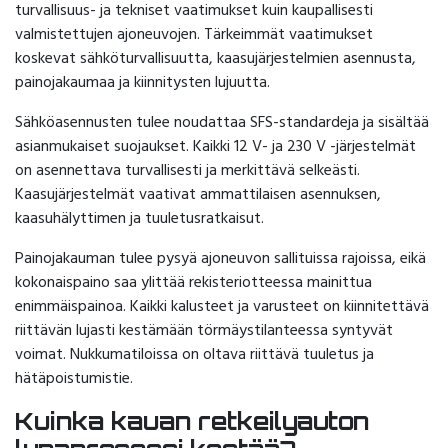
turvallisuus- ja tekniset vaatimukset kuin kaupallisesti
valmistettujen ajoneuvojen. Tärkeimmät vaatimukset
koskevat sähköturvallisuutta, kaasujärjestelmien asennusta,
painojakaumaa ja kiinnitysten lujuutta.
Sähköasennusten tulee noudattaa SFS-standardeja ja sisältää
asianmukaiset suojaukset. Kaikki 12 V- ja 230 V -järjestelmät
on asennettava turvallisesti ja merkittävä selkeästi.
Kaasujärjestelmät vaativat ammattilaisen asennuksen,
kaasuhälyttimen ja tuuletusratkaisut.
Painojakauman tulee pysyä ajoneuvon sallituissa rajoissa, eikä
kokonaispaino saa ylittää rekisteriotteessa mainittua
enimmäispainoa. Kaikki kalusteet ja varusteet on kiinnitettävä
riittävän lujasti kestämään törmäystilanteessa syntyvät
voimat. Nukkumatiloissa on oltava riittävä tuuletus ja
hätäpoistumistie.
Kuinka kauan retkeilyauton