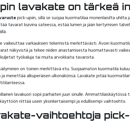
upin lavakate on tärkeä i
ävaruste
pick-upiin, sillä se suojaa kuormatilaa monenlaisilta uhilta 
 pitää tavarat kuivina sateessa, estää lumen ja jään kertymisen talve
llä.
te vaikeuttaa varkauksien tekemistä merkittävästi. Avoin kuormati
tavarat näkyvistä ja tekee niiden anastamisesta huomattavasti vaik
uljetat työkaluja tai muita arvokkaita tavaroita.
säilyminen on toinen merkittävä etu. Suojaamaton kuormatila kuluu
 ja menettää alkuperäisen ulkonäkönsä. Lavakate pitää kuormatilan 
itilanteessa.
lainen lavakuori sopii parhaiten juuri sinulle. Ammattilaiskäytössä t
käyttöön riittää usein yksinkertaisempi ja edullisempi vaihtoehto.
avakate-vaihtoehtoja pick-