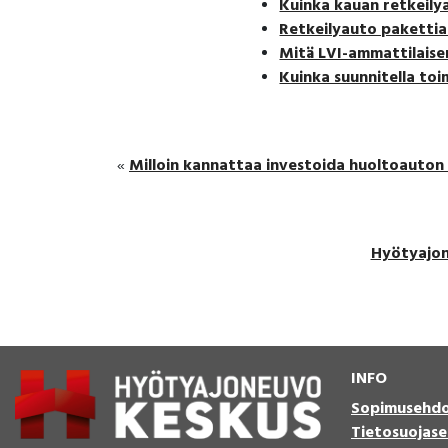
Kuinka kauan retkeily
Retkeilyauto pakettia
Mitä LVI-ammattilaise
Kuinka suunnitella toi
Milloin kannattaa investoida huoltoauton
«
Hyötyajo
INFO
Sopimusehd
Tietosuojase