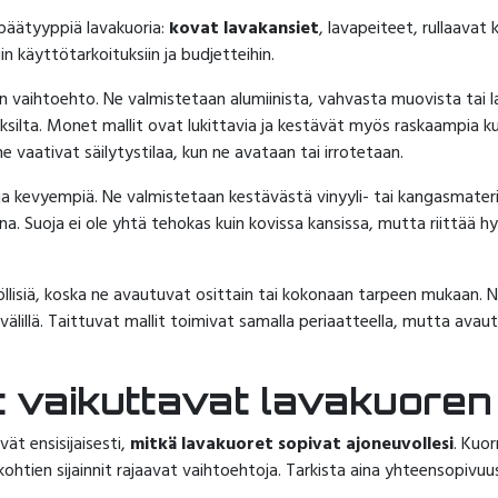
ä päätyyppiä lavakuoria:
kovat lavakansiet
, lavapeiteet, rullaavat 
iin käyttötarkoituksiin ja budjetteihin.
n vaihtoehto. Ne valmistetaan alumiinista, vahvasta muovista tai la
uksilta. Monet mallit ovat lukittavia ja kestävät myös raskaampia k
e vaativat säilytystilaa, kun ne avataan tai irrotetaan.
ja kevyempiä. Ne valmistetaan kestävästä vinyyli- tai kangasmateri
na. Suoja ei ole yhtä tehokas kuin kovissa kansissa, mutta riittää 
llisiä, koska ne avautuvat osittain tai kokonaan tarpeen mukaan. 
älillä. Taittuvat mallit toimivat samalla periaatteella, mutta avau
ät vaikuttavat lavakuoren
vät ensisijaisesti,
mitkä lavakuoret sopivat ajoneuvollesi
. Kuor
skohtien sijainnit rajaavat vaihtoehtoja. Tarkista aina yhteensopiv