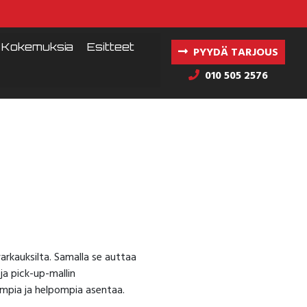
Kokemuksia
Esitteet
PYYDÄ TARJOUS
010 505 2576
varkauksilta. Samalla se auttaa
ja pick-up-mallin
empia ja helpompia asentaa.