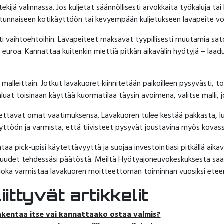
kijä valinnassa. Jos kuljetat säännöllisesti arvokkaita työkaluja tai
tunnaiseen kotikäyttöön tai kevyempään kuljetukseen lavapeite voi 
ti vaihtoehtoihin. Lavapeiteet maksavat tyypillisesti muutamia sat
 euroa. Kannattaa kuitenkin miettiä pitkän aikavälin hyötyjä – laad
alleittain. Jotkut lavakuoret kiinnitetään paikoilleen pysyvästi, to
aluat toisinaan käyttää kuormatilaa täysin avoimena, valitse malli, 
ttavat omat vaatimuksensa. Lavakuoren tulee kestää pakkasta, lunt
äyttöön ja varmista, että tiivisteet pysyvät joustavina myös kovas
taa pick-upisi käytettävyyttä ja suojaa investointiasi pitkällä aikav
aisuudet tehdessäsi päätöstä. Meiltä Hyötyajoneuvokeskuksesta sa
joka varmistaa lavakuoren moitteettoman toiminnan vuosiksi etee
ittyvät artikkelit
akentaa itse vai kannattaako ostaa valmis?