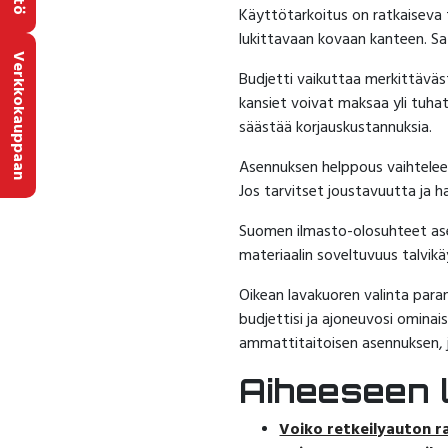
Käyttötarkoitus on ratkaiseva te
lukittavaan kovaan kanteen. Sa
Verkkokauppaan
Budjetti vaikuttaa merkittäväs
kansiet voivat maksaa yli tuhat
säästää korjauskustannuksia.
Asennuksen helppous vaihtelee m
Jos tarvitset joustavuutta ja h
Suomen ilmasto-olosuhteet ase
materiaalin soveltuvuus talvik
Oikean lavakuoren valinta paran
budjettisi ja ajoneuvosi omin
ammattitaitoisen asennuksen, 
Aiheeseen li
Voiko retkeilyauton r