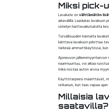
Miksi pick-
Lavakate on
välttämätön lis
aikavälillä. Laadukas lavakuori
säteilyn haittavaikutuksilta kesä
Turvallisuuden kannalta lavaka
lukittava lavakuori piilottaa 
tärkeää ammattikäytössä, kun k
Ajoneuvon jälleenmyyntiarvon 
naarmuuntuu, voi alkaa ruostua
mikä nostaa auton arvoa myynt
Käyttötarpeesi määrittävät, mil
ratkaisun, kun taas vapaa-ajan 
Millaisia l
saatavilla?