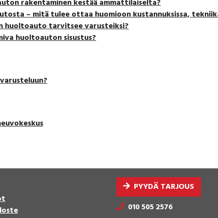
auton rakentaminen kestää ammattilaiselta?
utosta – mitä tulee ottaa huomioon kustannuksissa, tekniik
n huoltoauto tarvitsee varusteiksi?
miva huoltoauton sisustus?
 varusteluun?
neuvokeskus
PYYDÄ TARJOUS
ot
010 505 2576
loste