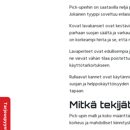
Pick-upeihin on saatavilla nelj
Jokainen tyyppi soveltuu erilais
Kovat lavakansiet ovat kestävi
parhaan suojan säältä ja varka
on korkeampi hinta ja se, että n
Lavapeiteet ovat edullisempia 
ne vievät vähän tilaa poistettu
käyttötarkoitukseen.
Rullaavat kannet ovat käytännö
suojan ja helppokäyttöisyyden v
tapaan.
Mitkä tekij
Tarjouspyyntö
Pick-upin malli ja koko määrittä
korkeus ja mahdolliset kiinnity