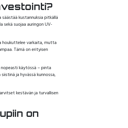
nvestointi?
ja säästää kustannuksia pitkällä
lla sekä suojaa auringon UV-
la houkuttelee varkaita, mutta
eampaa. Tämä on erityisen
 nopeasti käytössä – pinta
siistinä ja hyvässä kunnossa,
arvitset kestävän ja turvallisen
upiin on