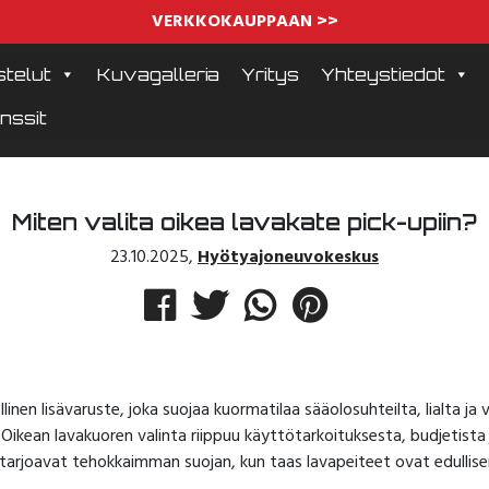
VERKKOKAUPPAAN >>
telut
Kuvagalleria
Yritys
Yhteystiedot
nssit
Miten valita oikea lavakate pick-upiin?
23.10.2025
,
Hyötyajoneuvokeskus
inen lisävaruste, joka suojaa kuormatilaa sääolosuhteilta, lialta ja 
Oikean lavakuoren valinta riippuu käyttötarkoituksesta, budjetista 
tarjoavat tehokkaimman suojan, kun taas lavapeiteet ovat edullis