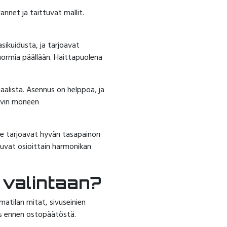
kannet ja taittuvat mallit.
sikuidusta, ja tarjoavat
uormia päällään. Haittapuolena
aalista. Asennus on helppoa, ja
hyvin moneen
Ne tarjoavat hyvän tasapainon
tuvat osioittain harmonikan
 valintaan?
matilan mitat, sivuseinien
uus ennen ostopäätöstä.