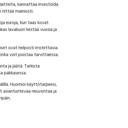
 laitteita, kannattaa investoida
riittää mainiosti.
oja euroja, kun taas kovat
ukas lavakuori kestää vuosia ja
iset ovat helposti irrotettavia.
jonka voit poistaa tarvittaessa.
a ja jäätä. Tarkista
sa pakkasessa.
älillä. Huomioi käyttötarpeesi,
at asiantuntevaa neuvontaa ja
npäin.